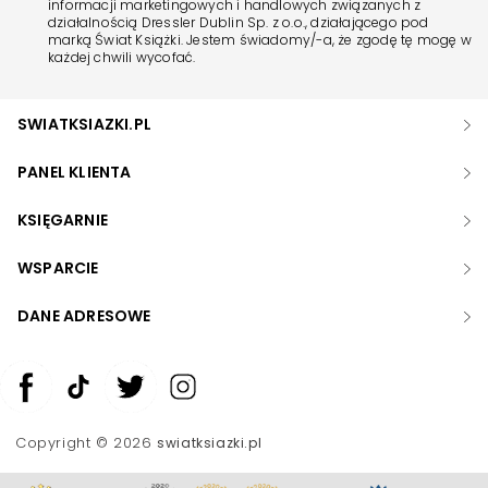
informacji marketingowych i handlowych związanych z
działalnością Dressler Dublin Sp. z o.o., działającego pod
marką Świat Książki. Jestem świadomy/-a, że zgodę tę mogę w
każdej chwili wycofać.
SWIATKSIAZKI.PL
PANEL KLIENTA
KSIĘGARNIE
WSPARCIE
DANE ADRESOWE
Zwiększ rozmiar czcionki
Zmniejsz rozmiar czcionki
Copyright © 2026
swiatksiazki.pl
Odwróć kolory