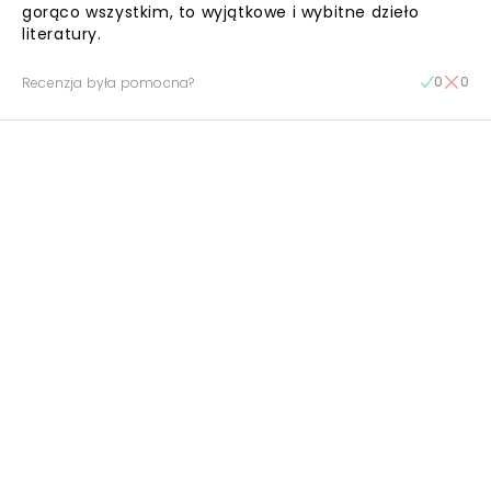
gorąco wszystkim, to wyjątkowe i wybitne dzieło
literatury.
0
0
Recenzja była pomocna?