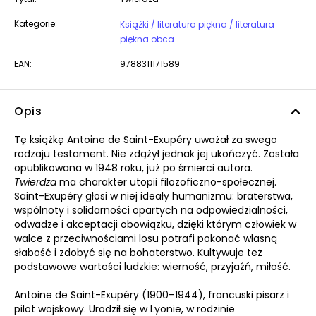
Kategorie:
Książki / literatura piękna / literatura
piękna obca
EAN:
9788311171589
Opis
Tę książkę Antoine de Saint-Exupéry uważał za swego
rodzaju testament. Nie zdążył jednak jej ukończyć. Została
opublikowana w 1948 roku, już po śmierci autora.
Twierdza
ma charakter utopii filozoficzno-społecznej.
Saint-Exupéry głosi w niej ideały humanizmu: braterstwa,
wspólnoty i solidarności opartych na odpowiedzialności,
odwadze i akceptacji obowiązku, dzięki którym człowiek w
walce z przeciwnościami losu potrafi pokonać własną
słabość i zdobyć się na bohaterstwo. Kultywuje też
podstawowe wartości ludzkie: wierność, przyjaźń, miłość.
Antoine de Saint-Exupéry (1900–1944), francuski pisarz i
pilot wojskowy. Urodził się w Lyonie, w rodzinie