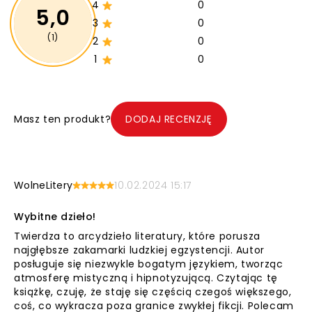
4
0
5,0
3
0
(1)
2
0
1
0
Masz ten produkt?
DODAJ RECENZJĘ
WolneLitery
10.02.2024 15:17
Wybitne dzieło!
Twierdza to arcydzieło literatury, które porusza
najgłębsze zakamarki ludzkiej egzystencji. Autor
posługuje się niezwykle bogatym językiem, tworząc
atmosferę mistyczną i hipnotyzującą. Czytając tę
książkę, czuję, że staję się częścią czegoś większego,
coś, co wykracza poza granice zwykłej fikcji. Polecam