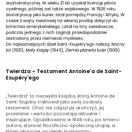
arystokratycznej. W wieku 21 lat uzyskał licencję pilota
cywilnego, później zaś także wojskowego. W 1926 roku
dostał pracę jako kurier, latał pomiędzy Francją i Afryką. W
czasie II wojny światowej na własną prośbę dołączył do
lotnictwa amerykańskiego. Latał na loty zwiadowcze,
podczas jednego z nich zaginął, prawdopodobnie
zestrzelony przez niemiecki myśliwiec.
Do najważniejszych dzieł Saint-Exupéry’ego należą:
Nocny
lot
(1931),
Mały Książę
(1943),
Ziemia planeta ludzi
(1939).
Twierdza – Testament Antoine'a de Saint-
Exupéry'ego
„Twierdza” to niezwykła książka, którą Antoine de
Saint-Exupéry traktował jako swój osobisty
testament. Choć nie zdążył jej ukończyć, jej
przesłanie i wartości pozostają aktualne i
inspirujące. Opublikowana w 1948 roku, po śmierci
autora, stanowi filozoficzno-społeczną utopię, w
której głoszone są ideały humanizmu.