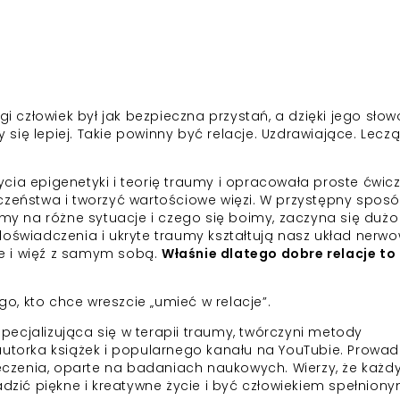
gi człowiek był jak bezpieczna przystań, a dzięki jego sło
ię lepiej. Takie powinny być relacje. Uzdrawiające. Leczą
cia epigenetyki i teorię traumy i opracowała proste ćwic
ństwa i tworzyć wartościowe więzi. W przystępny spos
emy na różne sytuacje i czego się boimy, zaczyna się dużo
doświadczenia i ukryte traumy kształtują nasz układ nerwo
nie i więź z samym sobą.
Właśnie dlatego dobre relacje to 
ego, kto chce wreszcie „umieć w relacje”.
pecjalizująca się w terapii traumy, twórczyni metody
autorka książek i popularnego kanału na YouTubie. Prowad
 leczenia, oparte na badaniach naukowych. Wierzy, że każ
adzić piękne i kreatywne życie i być człowiekiem spełniony