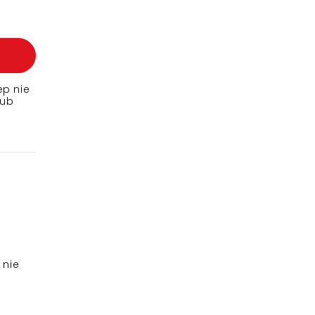
ep nie
lub
 nie