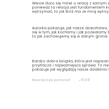
Wiecie dużo się mówi o relacji z samym 
ponieważ ta relacja jest fundamentem 
wytrzymać, to jak ktoś ma ze mną wytr
​Autorka pokazuje, jak nasze dzieciństw
się w tym, jak kochamy i jak pozwalamy 
to jak zachowujemy się w danym gronie 
Bardzo dobra książka, która jest napisan
przytłacza i najważniejsza sprawa. To ni
pokazuje jak wyglądają nasze działania
0
0
Recenzja była pomocna?