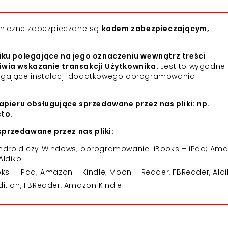
roniczne zabezpieczane są
kodem zabezpieczającym,
iku polegające na jego oznaczeniu wewnątrz treści
iwia wskazanie transakcji Użytkownika.
Jest to wygodne 
agające instalacji dodatkowego oprogramowania
apieru obsługujące sprzedawane przez nas pliki: np.
cto.
przedawane przez nas pliki:
 Android czy Windows; oprogramowanie: iBooks – iPad; Am
Aldiko
 – iPad; Amazon – Kindle; Moon + Reader, FBReader, Aldi
dition, FBReader, Amazon Kindle.