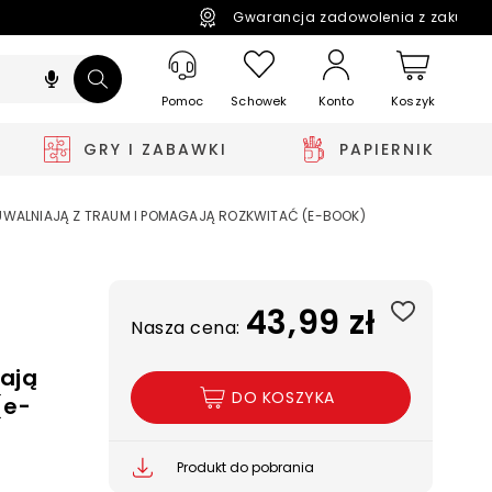
Gwarancja zadowolenia z zakupó
Pomoc
Schowek
Koszyk
Konto
GRY I ZABAWKI
PAPIERNIK
S, UWALNIAJĄ Z TRAUM I POMAGAJĄ ROZKWITAĆ (E-BOOK)
43,99 zł
Nasza cena:
iają
DO KOSZYKA
(e-
Produkt do pobrania