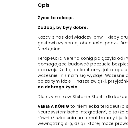
Opis
Życie to relacje.
Zadbaj, by były dobre.
Każdy z nas doświadczył chwili, kiedy dru
gestowi czy samej obecności poczuliśmy s
Niezbędne.
Terapeutka Verena König połączyła odkry
pomagające budować poczucie bezpiecze
pokazuje, że to, jak kochamy, jak reaguj
wcześniej, niż nam się wydaje. Wczesne 
co za tym idzie – nasze związki, przyjaź
do dobrego życia.
Dla czytelników Stefanie Stahl i dla każd
VERENA KÖNIG
to niemiecka terapeutka s
Neurosystemische Integration®, a także 
również szkolenia na temat traumy i jej
wewnętrzną siłę, dzięki której może prow