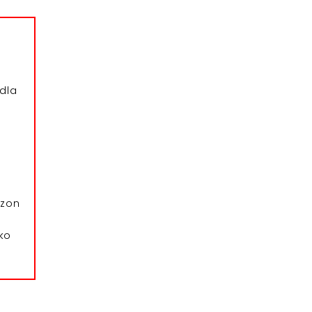
dla
azon
ko