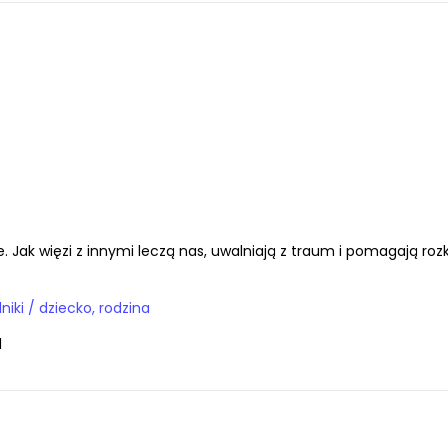
. Jak więzi z innymi leczą nas, uwalniają z traum i pomagają roz
E-booki / poradniki / dziecko, rodzina
1