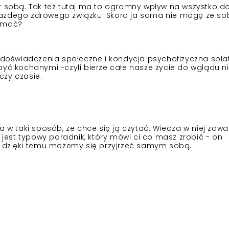
z sobą. Tak też tutaj ma to ogromny wpływ na wszystko d
każdego zdrowego związku. Skoro ja sama nie mogę ze s
zymać?
o, doświadczenia społeczne i kondycja psychofizyczna spla
być kochanymi -czyli bierze całe nasze życie do wglądu ni
czy czasie.
a w taki sposób, że chce się ją czytać. Wiedza w niej zawa
e jest typowy poradnik, który mówi ci co masz zrobić - on
 i dzięki temu możemy się przyjrzeć samym sobą.