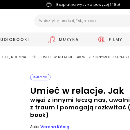
Bezpłatna wysyłka powyżej 149 zł
AUDIOBOOKI
MUZYKA
FILMY
IECKO, RODZINA
UMIEĆ W RELACJE. JAK WIĘZI Z INNYMI LECZĄ NA
E-BOOK
Umieć w relacje. Jak
więzi z innymi leczą nas, uwaln
z traum i pomagają rozkwitać 
book)
Verena König
Autor: