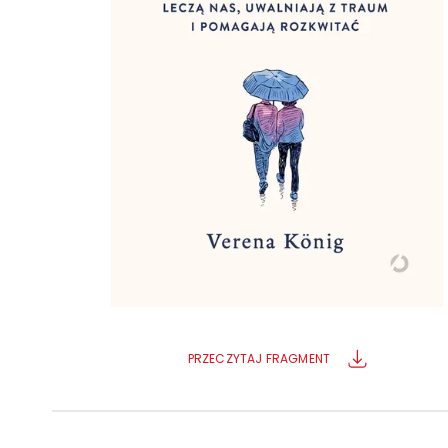
Powiększony kursor
Pomoc w czytaniu
Podkreślenie linków
PRZECZYTAJ FRAGMENT