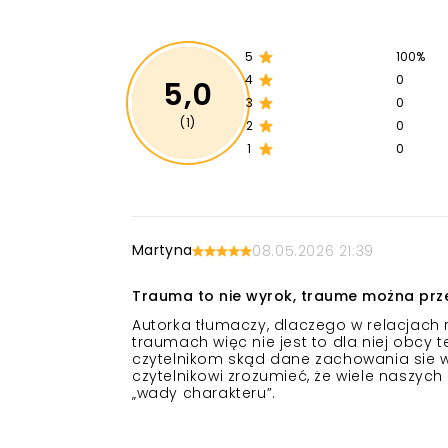
5
100%
4
0
5,0
3
0
(1)
2
0
1
0
Martyna
08.05.2026 21:39
Trauma to nie wyrok, traume można prze
Autorka tłumaczy, dlaczego w relacjach r
traumach więc nie jest to dla niej obcy
czytelnikom skąd dane zachowania sie w
czytelnikowi zrozumieć, że wiele naszy
„wady charakteru”.