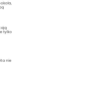
ookoła,
obą
tają
e tylko
rta nie