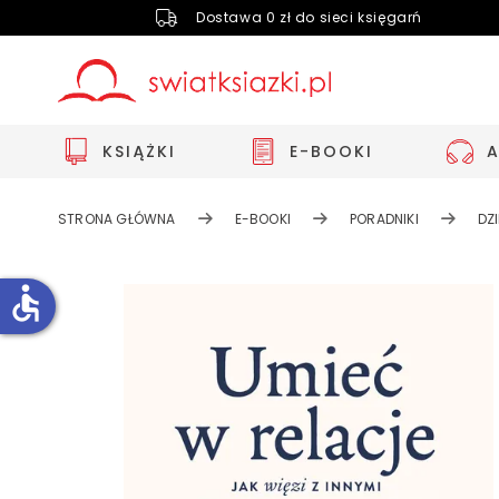
Dostawa 0 zł do sieci księgarń
KSIĄŻKI
E-BOOKI
STRONA GŁÓWNA
E-BOOKI
PORADNIKI
DZ
accessible
Zwiększ rozmiar czcionki
Zmniejsz rozmiar czcionki
Odwróć kolory
Skala szarości