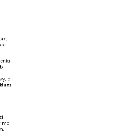
wom,
ce.
zenia
ób
wy, a
klucz
zi
dy ma
m.