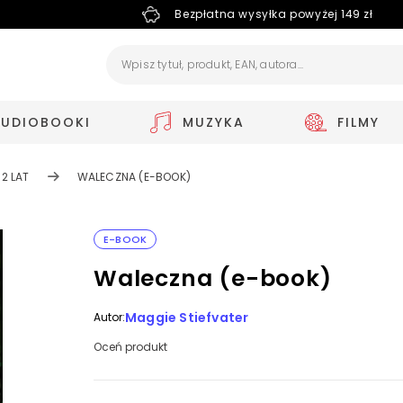
Bezpłatna wysyłka powyżej 149 zł
AUDIOBOOKI
MUZYKA
FILMY
12 LAT
WALECZNA (E-BOOK)
E-BOOK
Waleczna (e-book)
Maggie Stiefvater
Autor:
Oceń produkt