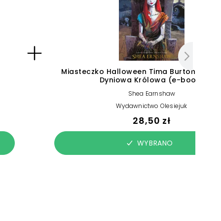
Miasteczko Halloween Tima Burtona. Niec
Dyniowa Królowa (e-book)
Shea Earnshaw
Wydawnictwo Olesiejuk
28,50 zł
WYBRANO