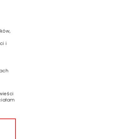
uków,
i i
kach
wieści
hciałam