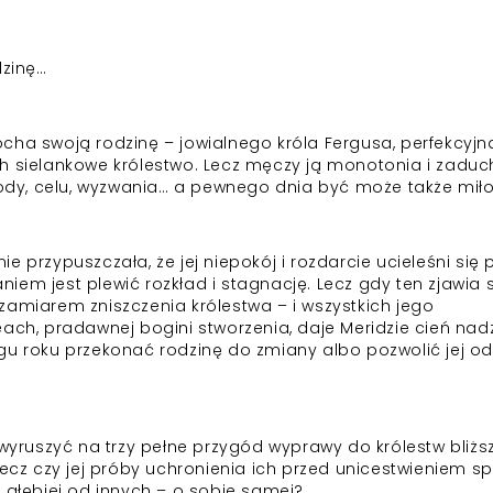
dzinę…
cha swoją rodzinę – jowialnego króla Fergusa, perfekcyjn
 ich sielankowe królestwo. Lecz męczy ją monotonia i zaduc
ygody, celu, wyzwania… a pewnego dnia być może także miło
e przypuszczała, że jej niepokój i rozdarcie ucieleśni się
em jest plewić rozkład i stagnację. Lecz gdy ten zjawia 
zamiarem zniszczenia królestwa – i wszystkich jego
ach, pradawnej bogini stworzenia, daje Meridzie cień nadz
gu roku przekonać rodzinę do zmiany albo pozwolić jej od
ruszyć na trzy pełne przygód wyprawy do królestw bliższ
Lecz czy jej próby uchronienia ich przed unicestwieniem sp
 głębiej od innych – o sobie samej?