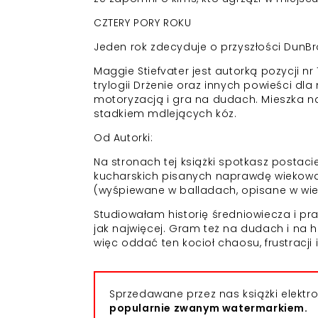
CZTERY PORY ROKU
Jeden rok zdecyduje o przyszłości DunBro
Maggie Stiefvater jest autorką pozycji nr 
trylogii Drżenie oraz innych powieści dla 
motoryzacją i gra na dudach. Mieszka na
stadkiem mdlejących kóz.
Od Autorki:
Na stronach tej książki spotkasz postacie
kucharskich pisanych naprawdę wiekową
(wyśpiewane w balladach, opisane w wi
Studiowałam historię średniowiecza i pra
jak najwięcej. Gram też na dudach i na h
więc oddać ten kocioł chaosu, frustracji
Sprzedawane przez nas książki elekt
popularnie zwanym watermarkiem.