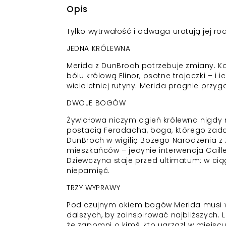
Opis
Tylko wytrwałość i odwaga uratują jej ro
JEDNA KRÓLEWNA
Merida z DunBroch potrzebuje zmiany. Ko
bólu królową Elinor, psotne trojaczki – i
wieloletniej rutyny. Merida pragnie prz
DWOJE BOGÓW
Żywiołowa niczym ogień królewna nigdy ni
postacią Feradacha, boga, którego zadani
DunBroch w wigilię Bożego Narodzenia z 
mieszkańców – jedynie interwencja Caille
Dziewczyna staje przed ultimatum: w cią
niepamięć.
TRZY WYPRAWY
Pod czujnym okiem bogów Merida musi wy
dalszych, by zainspirować najbliższych. 
że zapomni o kimś, kto ugrzązł w miejscu