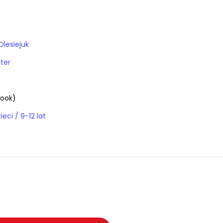
lesiejuk
ter
ook)
E-booki / dla dzieci / 9-12 lat