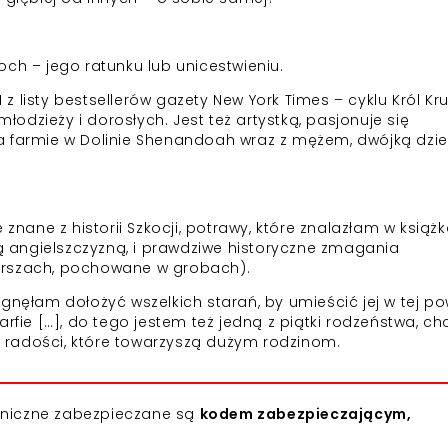
ch – jego ratunku lub unicestwieniu.
1 z listy bestsellerów gazety New York Times – cyklu Król Kr
młodzieży i dorosłych. Jest też artystką, pasjonuje się
 farmie w Dolinie Shenandoah wraz z mężem, dwójką dziec
 znane z historii Szkocji, potrawy, które znalazłam w książ
 angielszczyzną, i prawdziwe historyczne zmagania
erszach, pochowane w grobach).
gnęłam dołożyć wszelkich starań, by umieścić jej w tej po
arfie […], do tego jestem też jedną z piątki rodzeństwa, c
 i radości, które towarzyszą dużym rodzinom.
roniczne zabezpieczane są
kodem zabezpieczającym,