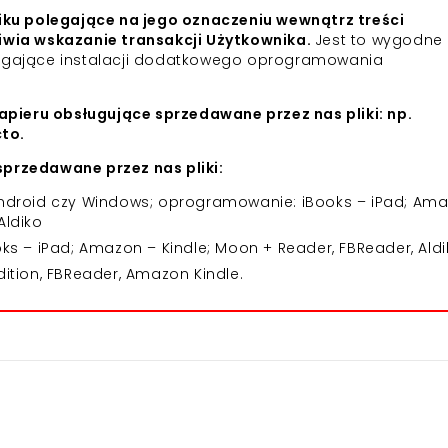
iku polegające na jego oznaczeniu wewnątrz treści
iwia wskazanie transakcji Użytkownika.
Jest to wygodne 
agające instalacji dodatkowego oprogramowania
apieru obsługujące sprzedawane przez nas pliki: np.
cto.
przedawane przez nas pliki:
 Android czy Windows; oprogramowanie: iBooks – iPad; Am
Aldiko
 – iPad; Amazon – Kindle; Moon + Reader, FBReader, Aldi
dition, FBReader, Amazon Kindle.