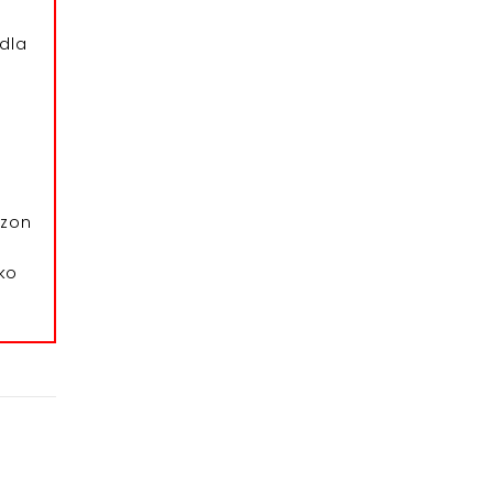
dla
azon
ko