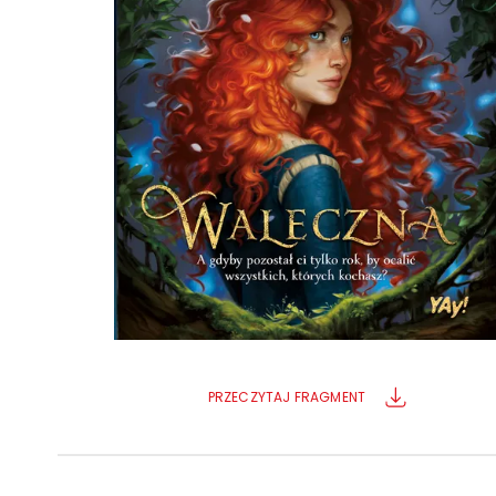
Powiększony kursor
Pomoc w czytaniu
Podkreślenie linków
PRZECZYTAJ FRAGMENT