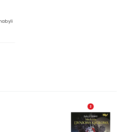
nabyli
2