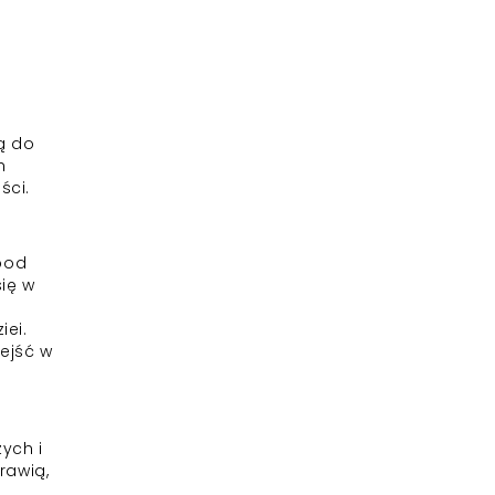
ą do
h
ści.
 pod
się w
iei.
ejść w
ych i
rawią,