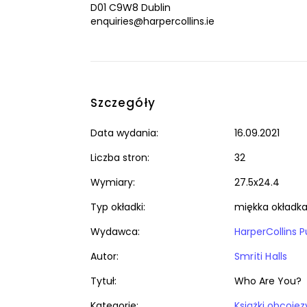
D01 C9W8 Dublin
enquiries@harpercollins.ie
Szczegóły
Data wydania:
16.09.2021
Liczba stron:
32
Wymiary:
27.5x24.4
Typ okładki:
miękka okładk
Wydawca:
HarperCollins P
Autor:
Smriti Halls
Tytuł:
Who Are You?
Kategorie: