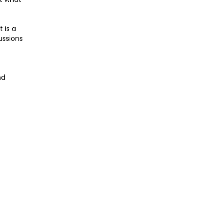
 is a
ussions
nd