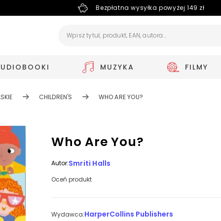
Bezpłatna wysyłka powyżej 149 zł
AUDIOBOOKI
MUZYKA
FILMY
SKIE
CHILDREN'S
WHO ARE YOU?
Who Are You?
Smriti Halls
Autor:
Oceń produkt
HarperCollins Publishers
Wydawca: