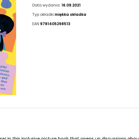
Data wydania:
16.09.2021
Typ okładki:
miękka okładka
EAN:
9781405298513
 in this inclusive picture book that opens up discussions abo