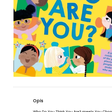
Powiększony kursor
Pomoc w czytaniu
Podkreślenie linków
Opis
Who Do You Think You Are? meets You Choose!