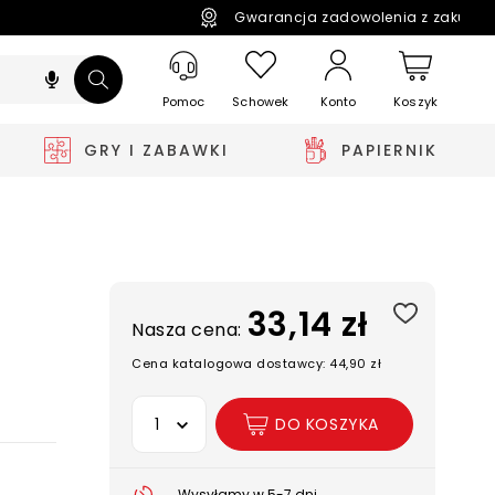
Gwarancja zadowolenia z zakupó
Pomoc
Schowek
Koszyk
Konto
GRY I ZABAWKI
PAPIERNIK
33,14 zł
Nasza cena:
Cena katalogowa dostawcy: 44,90 zł
Wybierz opcję
DO KOSZYKA
Wysyłamy w 5-7 dni