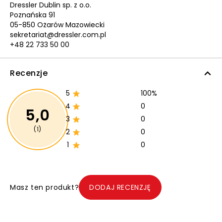
Dressler Dublin sp. z o.o.
Poznańska 91
05-850 Ożarów Mazowiecki
sekretariat@dressler.com.pl
+48 22 733 50 00
Recenzje
5
100%
4
0
5,0
3
0
(1)
2
0
1
0
Masz ten produkt?
DODAJ RECENZJĘ