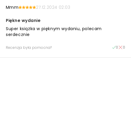
Mmm
27.12.2024 02:03
Piękne wydanie
Super książka w pięknym wydaniu, polecam
serdecznie
0
0
Recenzja była pomocna?