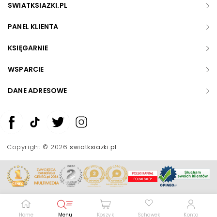
SWIATKSIAZKI.PL
PANEL KLIENTA
KSIĘGARNIE
WSPARCIE
DANE ADRESOWE
Zwiększ rozmiar czcionki
Zmniejsz rozmiar czcionki
Copyright © 2026
swiatksiazki.pl
Odwróć kolory
Skala szarości
Pomoc w czytaniu
Podkreślenie linków
Home
Menu
Koszyk
Schowek
Konto