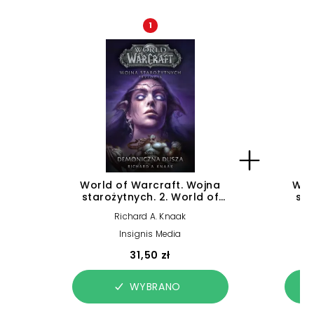
1
World of Warcraft. Wojna
Wor
starożytnych. 2. World of
sta
Warcraft: Demoniczna
Richard A. Knaak
Dusza. Wojna starożytnych.
T (e-book)
st
Insignis Media
31,50 zł
WYBRANO