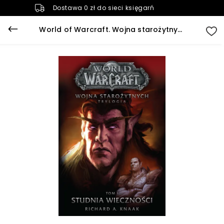
Dostawa 0 zł do sieci księgarń
World of Warcraft. Wojna starożytnych. 1. World of Warcraft: Studnia Wieczności. Wojna starożytnych. (e-book)