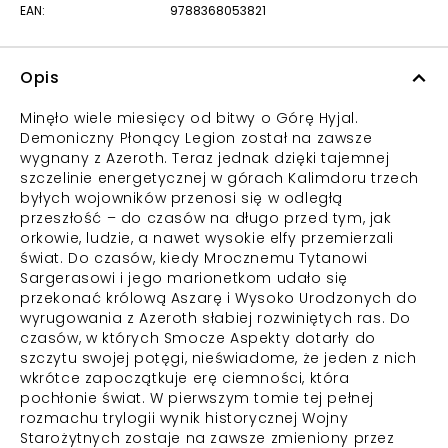
EAN:
9788368053821
Opis
Minęło wiele miesięcy od bitwy o Górę Hyjal.
Demoniczny Płonący Legion został na zawsze
wygnany z Azeroth. Teraz jednak dzięki tajemnej
szczelinie energetycznej w górach Kalimdoru trzech
byłych wojowników przenosi się w odległą
przeszłość – do czasów na długo przed tym, jak
orkowie, ludzie, a nawet wysokie elfy przemierzali
świat. Do czasów, kiedy Mrocznemu Tytanowi
Sargerasowi i jego marionetkom udało się
przekonać królową Aszarę i Wysoko Urodzonych do
wyrugowania z Azeroth słabiej rozwiniętych ras. Do
czasów, w których Smocze Aspekty dotarły do
szczytu swojej potęgi, nieświadome, że jeden z nich
wkrótce zapoczątkuje erę ciemności, która
pochłonie świat. W pierwszym tomie tej pełnej
rozmachu trylogii wynik historycznej Wojny
Starożytnych zostaje na zawsze zmieniony przez