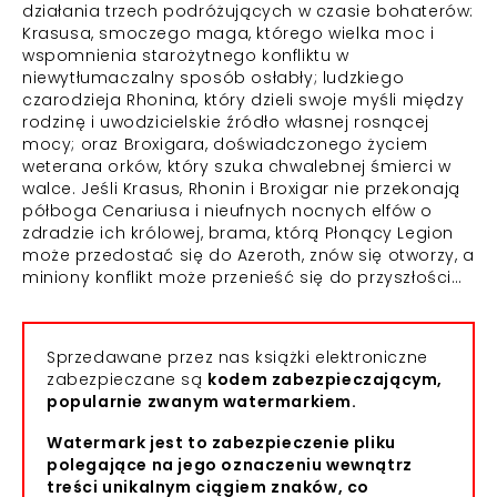
działania trzech podróżujących w czasie bohaterów:
Krasusa, smoczego maga, którego wielka moc i
wspomnienia starożytnego konfliktu w
niewytłumaczalny sposób osłabły; ludzkiego
czarodzieja Rhonina, który dzieli swoje myśli między
rodzinę i uwodzicielskie źródło własnej rosnącej
mocy; oraz Broxigara, doświadczonego życiem
weterana orków, który szuka chwalebnej śmierci w
walce. Jeśli Krasus, Rhonin i Broxigar nie przekonają
półboga Cenariusa i nieufnych nocnych elfów o
zdradzie ich królowej, brama, którą Płonący Legion
może przedostać się do Azeroth, znów się otworzy, a
miniony konflikt może przenieść się do przyszłości…
Sprzedawane przez nas książki elektroniczne
zabezpieczane są
kodem zabezpieczającym,
popularnie zwanym watermarkiem.
Watermark jest to zabezpieczenie pliku
polegające na jego oznaczeniu wewnątrz
treści unikalnym ciągiem znaków, co