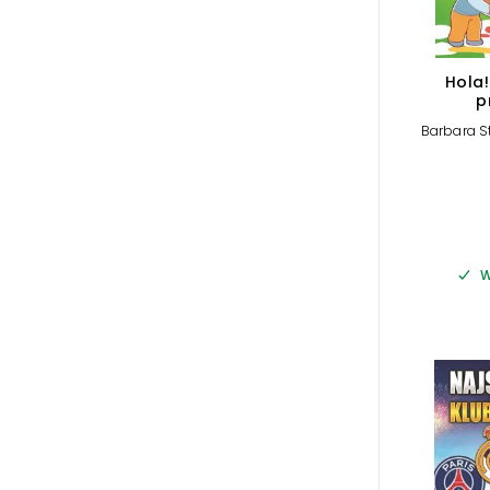
Hola!
p
Barbara S
W