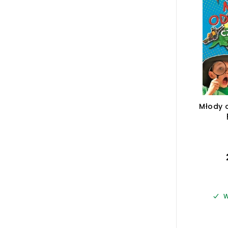
Młody 
W