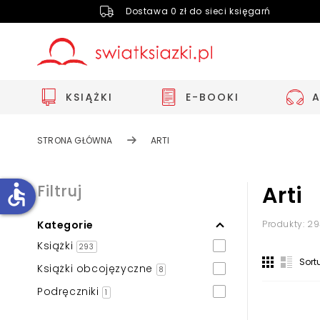
Dostawa 0 zł do sieci księgarń
KSIĄŻKI
E-BOOKI
STRONA GŁÓWNA
ARTI
accessible
Filtruj
Arti
Kategorie
Produkty: 2
Zwiększ rozmiar czcionki
Książki
293
Zmniejsz rozmiar czcionki
Sort
Książki obcojęzyczne
8
Odwróć kolory
Podręczniki
1
Skala szarości