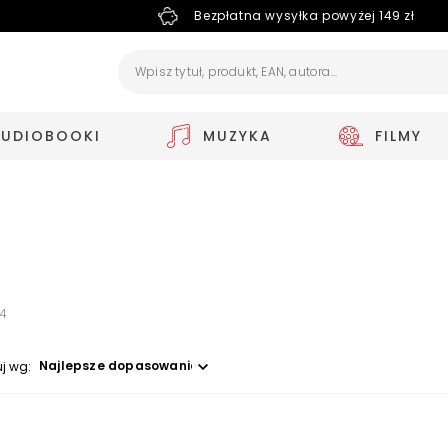
Bezpłatna wysyłka powyżej 149 zł
AUDIOBOOKI
MUZYKA
FILMY
94
Wybierz opcję
uj wg: