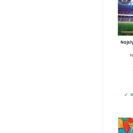
Najsł
P
W