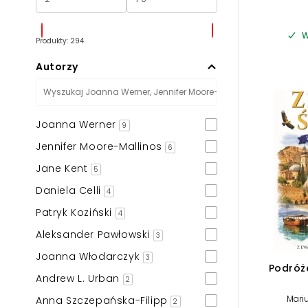
W
Produkty: 294
Autorzy
Joanna Werner
9
Jennifer Moore-Mallinos
6
Jane Kent
5
Daniela Celli
4
Patryk Koziński
4
Aleksander Pawłowski
3
Joanna Włodarczyk
3
Podróż
Andrew L. Urban
2
Mari
Anna Szczepańska-Filipp
2