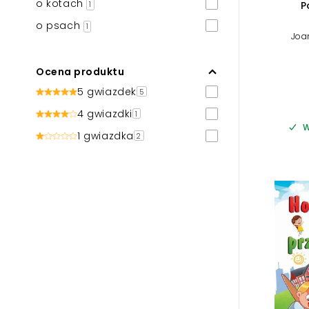
o kotach
P
1
o psach
1
Joa
Ocena produktu
5 gwiazdek
5
4 gwiazdki
1
W
1 gwiazdka
2