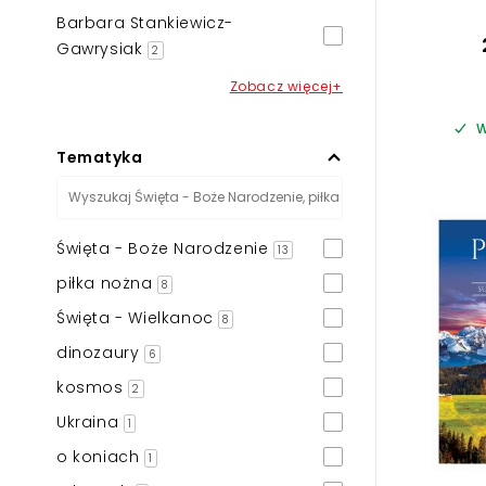
Barbara Stankiewicz-
Gawrysiak
2
Zobacz więcej+
W
Tematyka
Święta - Boże Narodzenie
13
piłka nożna
8
Święta - Wielkanoc
8
dinozaury
6
kosmos
2
Ukraina
1
o koniach
1