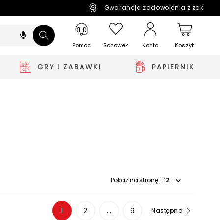
Gwarancja zadowolenia z zakupó
Pomoc
Schowek
Koszyk
Konto
GRY I ZABAWKI
PAPIERNIK
Wybierz opcję
Pokaż na stronę:
1
2
...
9
Następna