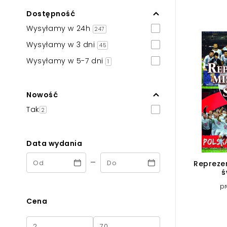
Powiększony kursor
Dostępność
Pomoc w czytaniu
Wysyłamy w 24h
247
Wysyłamy w 3 dni
Podkreślenie linków
45
Wysyłamy w 5-7 dni
1
Nowość
Tak
2
Data wydania
-
Repreze
ś
pr
Cena