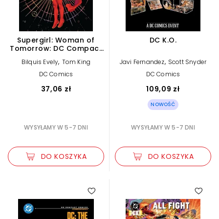
Supergirl: Woman of
DC K.O.
Tomorrow: DC Compact
Comics
,
,
Bilquis Evely
Tom King
Javi Fernandez
Scott Snyder
DC Comics
DC Comics
37,06 zł
109,09 zł
NOWOŚĆ
WYSYŁAMY W 5-7 DNI
WYSYŁAMY W 5-7 DNI
DO KOSZYKA
DO KOSZYKA