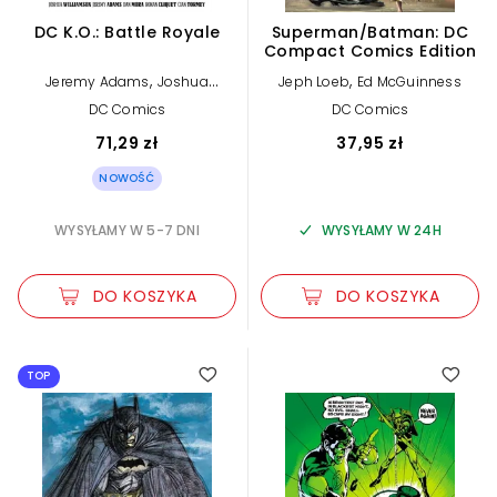
DC K.O.: Battle Royale
Superman/Batman: DC
Compact Comics Edition
,
,
Jeremy Adams
Joshua
Jeph Loeb
Ed McGuinness
Williamson
DC Comics
DC Comics
71,29 zł
37,95 zł
NOWOŚĆ
WYSYŁAMY W 5-7 DNI
WYSYŁAMY W 24H
DO KOSZYKA
DO KOSZYKA
TOP