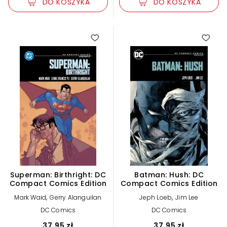
DO KOSZYKA
DO KOSZYKA
Superman: Birthright: DC
Batman: Hush: DC
Compact Comics Edition
Compact Comics Edition
,
,
Mark Waid
Gerry Alanguilan
Jeph Loeb
Jim Lee
DC Comics
DC Comics
37,95 zł
37,95 zł