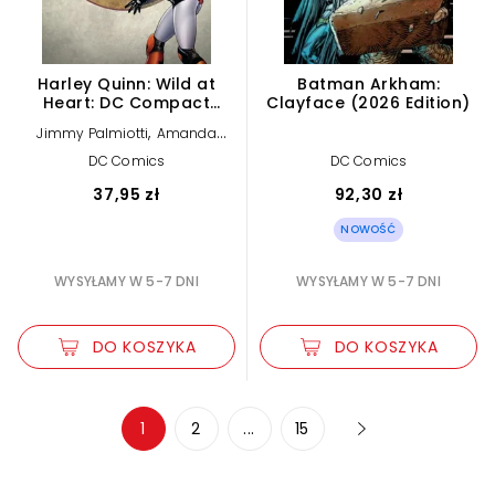
Harley Quinn: Wild at
Batman Arkham:
Heart: DC Compact
Clayface (2026 Edition)
Comics Edition
,
Jimmy Palmiotti
Amanda
Conner
DC Comics
DC Comics
37,95 zł
92,30 zł
NOWOŚĆ
WYSYŁAMY W 5-7 DNI
WYSYŁAMY W 5-7 DNI
DO KOSZYKA
DO KOSZYKA
Zwiększ rozmiar czcionki
1
2
...
15
Zmniejsz rozmiar czcionki
Odwróć kolory