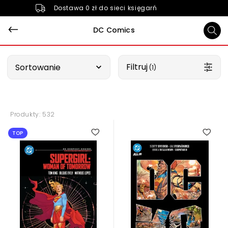
Dostawa 0 zł do sieci księgarń
DC Comics
Wybierz opcję
Filtruj
Sortowanie
 (1)
Produkty: 532
TOP