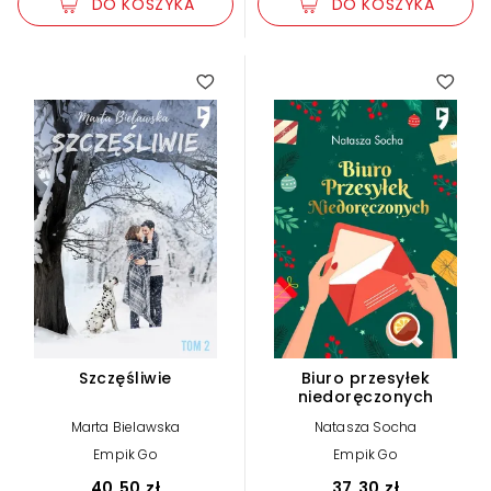
DO KOSZYKA
DO KOSZYKA
Szczęśliwie
Biuro przesyłek
niedoręczonych
Marta Bielawska
Natasza Socha
Empik Go
Empik Go
40,50 zł
37,30 zł