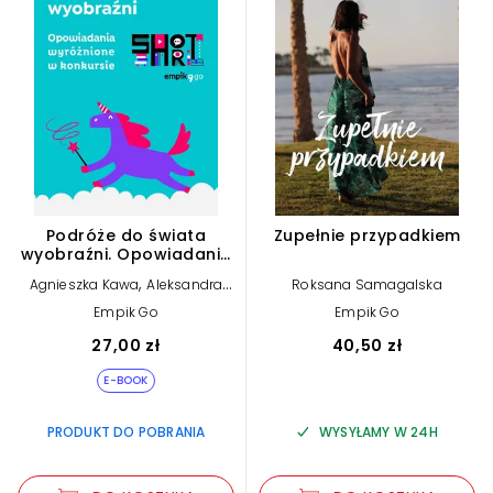
Podróże do świata
Zupełnie przypadkiem
wyobraźni. Opowiadania
wyróżnione w konkursie
,
Agnieszka Kawa
Aleksandra
Roksana Samagalska
Empik Go Short (e-book)
,
Kubas-Chojna
Beata
Empik Go
Empik Go
,
Nadgrodkiewicz
Urszula
,
Maciuga
Przemysław
27,00 zł
40,50 zł
Wechterowicz
E-BOOK
PRODUKT DO POBRANIA
WYSYŁAMY W 24H