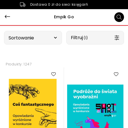
Dostawa 0 zł do sieci księgarń
Empik Go
Wybierz opcję
Filtruj
Sortowanie
 (1)
Produkty: 1247