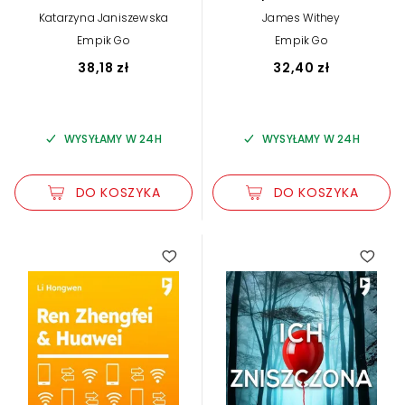
twarz polskich
odzyskanie swojego
Katarzyna Janiszewska
James Withey
bioenergoterapeutów
życia
Empik Go
Empik Go
38,18 zł
32,40 zł
WYSYŁAMY W 24H
WYSYŁAMY W 24H
DO KOSZYKA
DO KOSZYKA