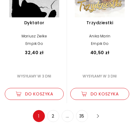
Dyktator
Trzydziestki
Mariusz Zielke
Anika Marin
Empik Go
Empik Go
32,40 zł
40,50 zł
WYSYŁAMY W 3 DNI
WYSYŁAMY W 3 DNI
DO KOSZYKA
DO KOSZYKA
Zwiększ rozmiar czcionki
1
2
...
35
Zmniejsz rozmiar czcionki
Odwróć kolory