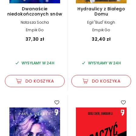
Dwanaście
Hydraulicy z Białego
niedokończonych snów
Domu
Natasza Socha
Egil "Bud" Krogh
Empik Go
Empik Go
37,30 zł
32,40 zł
WYSYŁAMY W 24H
WYSYŁAMY W 24H
DO KOSZYKA
DO KOSZYKA