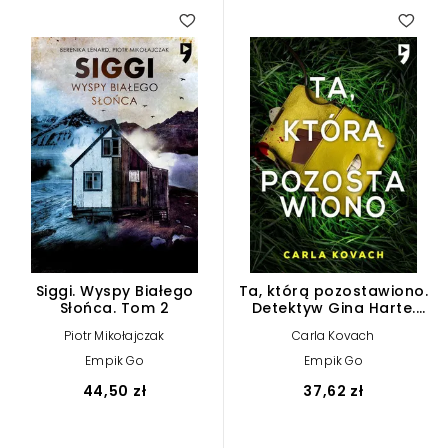
Siggi. Wyspy Białego
Ta, którą pozostawiono.
Słońca. Tom 2
Detektyw Gina Harte.
Tom 9
Piotr Mikołajczak
Carla Kovach
Empik Go
Empik Go
44,50 zł
37,62 zł