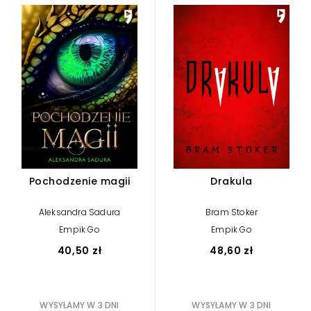
Pochodzenie magii
Drakula
Aleksandra Sadura
Bram Stoker
Empik Go
Empik Go
40,50 zł
48,60 zł
WYSYŁAMY W 3 DNI
WYSYŁAMY W 3 DNI