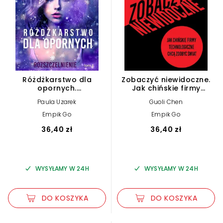
Różdżkarstwo dla
Zobaczyć niewidoczne.
opornych.
Jak chińskie firmy
Rozszczelnienie. Tom 3
technologiczne chcą
Paula Uzarek
Guoli Chen
zdobyć świat
Empik Go
Empik Go
36,40 zł
36,40 zł
WYSYŁAMY W 24H
WYSYŁAMY W 24H
DO KOSZYKA
DO KOSZYKA