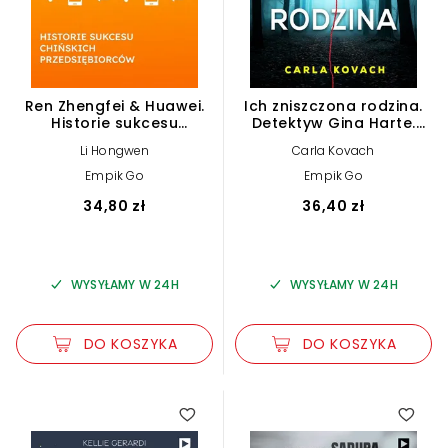
Ren Zhengfei & Huawei.
Ich zniszczona rodzina.
Historie sukcesu
Detektyw Gina Harte.
chińskich
Tom 8
Li Hongwen
Carla Kovach
przedsiębiorców
Empik Go
Empik Go
34,80 zł
36,40 zł
WYSYŁAMY W 24H
WYSYŁAMY W 24H
DO KOSZYKA
DO KOSZYKA