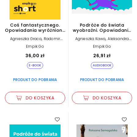
Coś fantastycznego.
Podróże do świata
Opowiadania wyróżnione
wyobraźni. Opowiadania
w konkursie Empik Go
wyróżnione w konkursie
,
,
Agnieszka Graca
Radomir
Agnieszka Kawa
Aleksandra
SHORT (e-book)
Empik Go Short (plik
,
,
Darmiła
Adrianna
Kubas-Chojna
Beata
audio)
Empik Go
Empik Go
,
,
Filimonowicz
Maciej
Nadgrodkiewicz
Urszula
,
,
Wijatkowski
Przemysław
Maciuga
Przemysław
36,00 zł
26,91 zł
,
Zańko-Gulczyński
Tomasz
Wechterowicz
Golis
E-BOOK
AUDIOBOOK
PRODUKT DO POBRANIA
PRODUKT DO POBRANIA
DO KOSZYKA
DO KOSZYKA