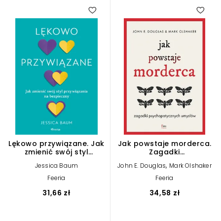
Lękowo przywiązane. Jak
Jak powstaje morderca.
zmienić swój styl
Zagadki
przywiązania na
psychopatycznych
,
Jessica Baum
John E. Douglas
Mark Olshaker
bezpieczny
umysłów
Feeria
Feeria
31,66 zł
34,58 zł