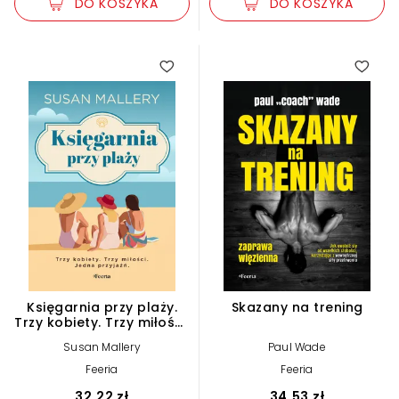
DO KOSZYKA
DO KOSZYKA
Księgarnia przy plaży.
Skazany na trening
Trzy kobiety. Trzy miłości.
Jedna przyjaźń
Susan Mallery
Paul Wade
Feeria
Feeria
32,22 zł
34,53 zł