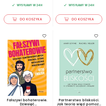
WYSYŁAMY W 24H
WYSYŁAMY W 24H
DO KOSZYKA
DO KOSZYKA
1.00
Fałszywi bohaterowie.
Partnerstwo bliskości.
Dziesięć
Jak teoria więzi pomoże