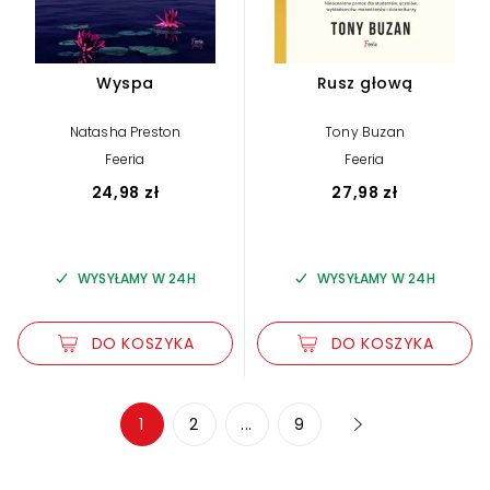
Wyspa
Rusz głową
Natasha Preston
Tony Buzan
Feeria
Feeria
24,98 zł
27,98 zł
WYSYŁAMY W 24H
WYSYŁAMY W 24H
DO KOSZYKA
DO KOSZYKA
Zwiększ rozmiar czcionki
1
2
...
9
Zmniejsz rozmiar czcionki
Odwróć kolory