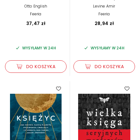
kontrowersyjnych
ci stworzyć szczęśliwy
Otto English
Levine Amir
postaci, które niesłusznie
związek
podziwiamy
Feeria
Feeria
37,47 zł
28,94 zł
WYSYŁAMY W 24H
WYSYŁAMY W 24H
DO KOSZYKA
DO KOSZYKA