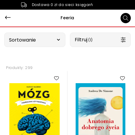
Dostawa 0 zł do sieci księgarń
Feeria
Wybierz opcję
Filtruj
Sortowanie
 (1)
Produkty: 299