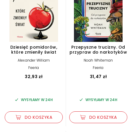
Dziesięć pomidorów,
Przepyszne trucizny. Od
które zmieniły świat
przypraw do narkotyków
Alexander William
Noah Whiteman
Feeria
Feeria
32,93 zł
31,47 zł
WYSYŁAMY W 24H
WYSYŁAMY W 24H
DO KOSZYKA
DO KOSZYKA