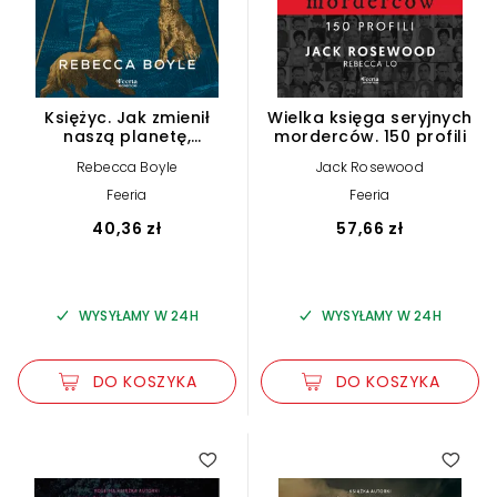
Księżyc. Jak zmienił
Wielka księga seryjnych
naszą planetę,
morderców. 150 profili
przewodził ewolucji i
Rebecca Boyle
Jack Rosewood
stworzył nas takimi,
jakimi jesteśmy
Feeria
Feeria
40,36 zł
57,66 zł
WYSYŁAMY W 24H
WYSYŁAMY W 24H
DO KOSZYKA
DO KOSZYKA