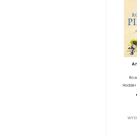
A
Ros
Hodder 
WYSY