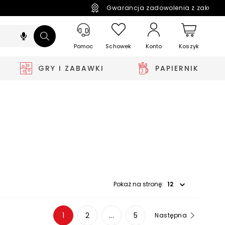
Gwarancja zadowolenia z zakupó
Pomoc
Schowek
Koszyk
Konto
GRY I ZABAWKI
PAPIERNIK
Wybierz opcję
Pokaż na stronę:
1
2
...
5
Następna