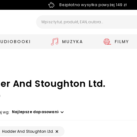
Bezpłatna wysyłka powyżej 149 zł
AUDIOBOOKI
MUZYKA
FILMY
er And Stoughton Ltd.
9
Wybierz opcję
uj wg:
Hodder And Stoughton Ltd.
: