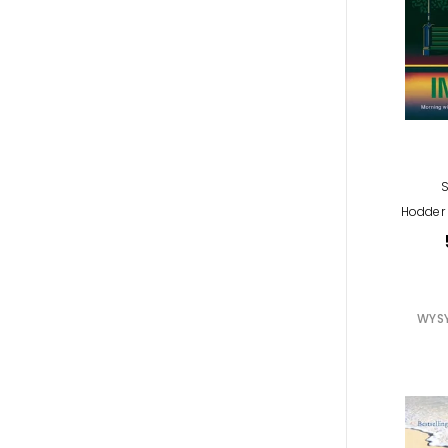
Hodder 
WYSY