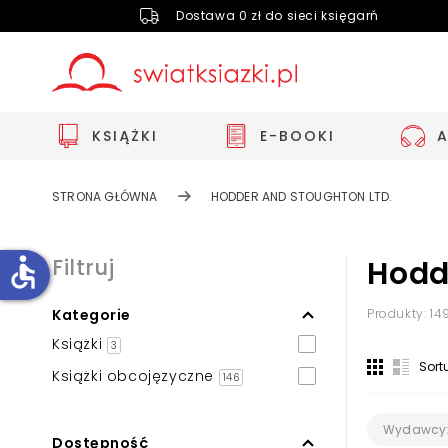
Dostawa 0 zł do sieci księgarń
KSIĄŻKI
E-BOOKI
STRONA GŁÓWNA
HODDER AND STOUGHTON LTD.
accessible
Filtruj
Hodd
Kategorie
Produkty: 14
Zwiększ rozmiar czcionki
Książki
3
Zmniejsz rozmiar czcionki
Sort
Książki obcojęzyczne
146
Odwróć kolory
Skala szarości
Wydawcy
Dostępność