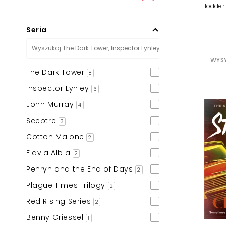
Hodder 
Seria
WYSY
The Dark Tower
8
Inspector Lynley
6
John Murray
4
Sceptre
3
Cotton Malone
2
Flavia Albia
2
Penryn and the End of Days
2
Plague Times Trilogy
2
Red Rising Series
2
Benny Griessel
1