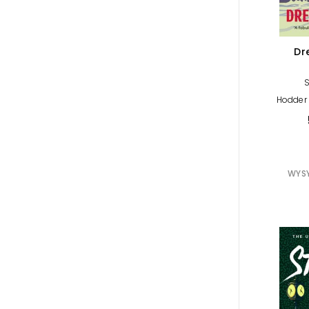
Dr
Hodder 
WYSY