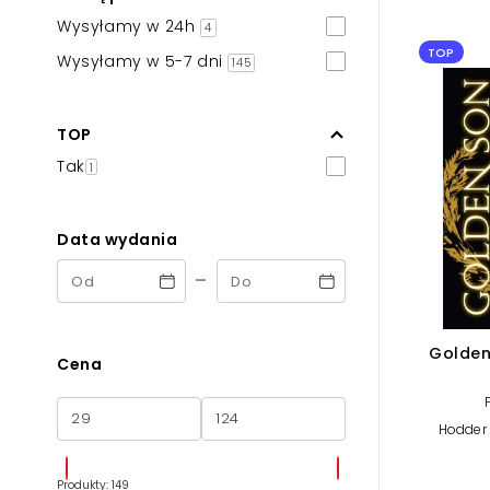
Powiększony kursor
Wysyłamy w 24h
4
TOP
Pomoc w czytaniu
Wysyłamy w 5-7 dni
145
Podkreślenie linków
TOP
Tak
1
Data wydania
-
Golden
Cena
Hodder 
Produkty: 149