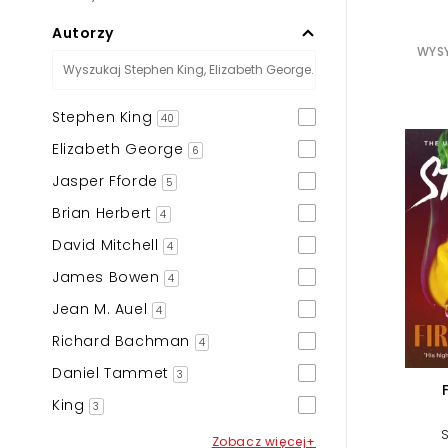
Autorzy
WYSY
Stephen King
40
Elizabeth George
6
Jasper Fforde
5
Brian Herbert
4
David Mitchell
4
James Bowen
4
Jean M. Auel
4
Richard Bachman
4
Daniel Tammet
3
King
3
Zobacz więcej+