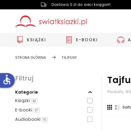
Dostawa 0 zł do sieci księgarń
KSIĄŻKI
E-BOOKI
STRONA GŁÓWNA
TAJFUNY
accessible
Filtruj
Tajf
Kategorie
Produkty: 89
Zwiększ rozmiar czcionki
Książki
42
Zmniejsz rozmiar czcionki
Sort
E-booki
37
Odwróć kolory
Audiobooki
10
Skala szarości