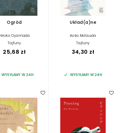
Ogród
Układ(a)ne
Hiroko Oyamada
Aoko Matsuda
Tajfuny
Tajfuny
25,68 zł
34,30 zł
WYSYŁAMY W 24H
WYSYŁAMY W 24H