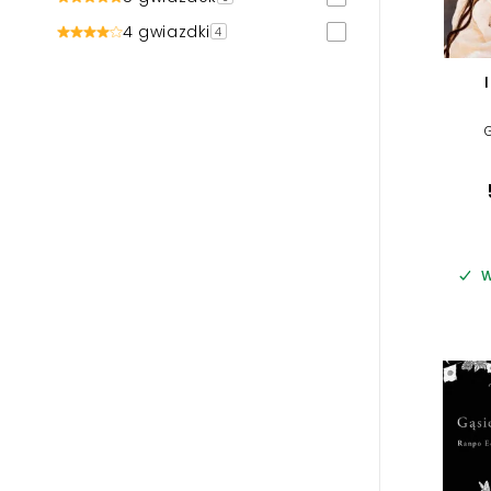
4 gwiazdki
4
W