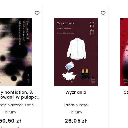
5.00
y nonfiction. 3.
Wyznania
C
zowani. W pułapce
ofobii (e-book)
mah Manzoor-Khan
Kanae Minato
Tajfuny
Tajfuny
50,50 zł
26,05 zł