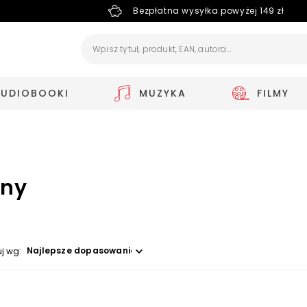
Bezpłatna wysyłka powyżej 149 zł
AUDIOBOOKI
MUZYKA
FILMY
uny
Wybierz opcję
uj wg: