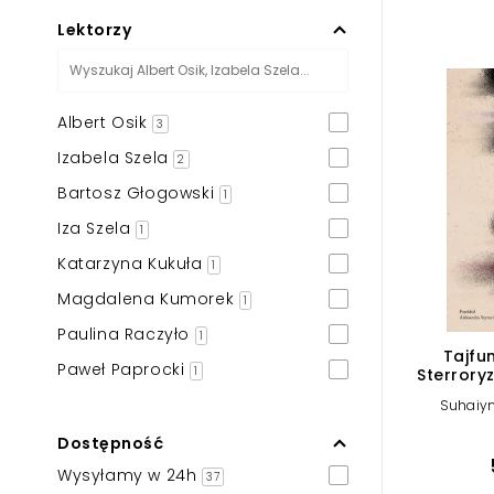
Powiększony kursor
Lektorzy
Pomoc w czytaniu
Podkreślenie linków
Albert Osik
3
Izabela Szela
2
Bartosz Głogowski
1
Iza Szela
1
Katarzyna Kukuła
1
Magdalena Kumorek
1
Paulina Raczyło
1
Tajfun
Paweł Paprocki
1
Sterrory
islam
Suhaiy
Dostępność
Wysyłamy w 24h
37