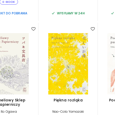
E-BOOK
UKT DO POBRANIA
WYSYŁAMY W 24H
4.50
eliowy Sklep
Piękna rozłąka
Po
apierniczy
Ito Ogawa
Nao-Cola Yamazaki