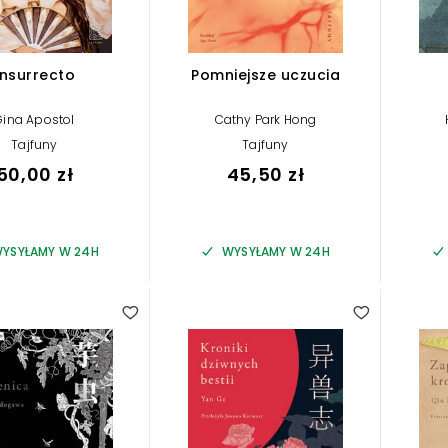
Insurrecto
Pomniejsze uczucia
Gina Apostol
Cathy Park Hong
Tajfuny
Tajfuny
50,00 zł
45,50 zł
YSYŁAMY W 24H
WYSYŁAMY W 24H
5.00