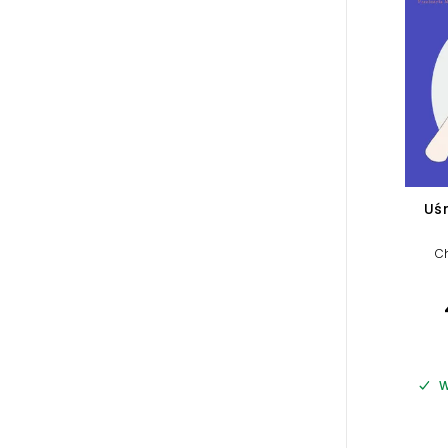
Uś
C
W