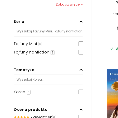
Zobacz więcej+
Int
Seria
Tajfuny Mini
6
W
Tajfuny nonfiction
3
Tematyka
Korea
3
Ocena produktu
5 gwiazdek
6