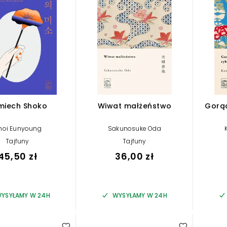
miech Shoko
Wiwat małżeństwo
Gorąc
hoi Eunyoung
Sakunosuke Oda
Tajfuny
Tajfuny
45,50 zł
36,00 zł
YSYŁAMY W 24H
WYSYŁAMY W 24H
5.00