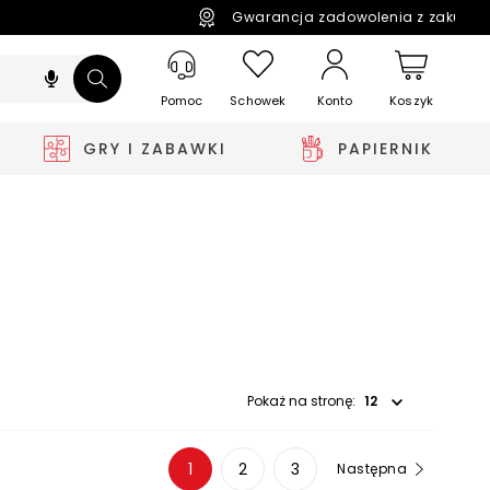
Gwarancja zadowolenia z zakupó
Pomoc
Schowek
Koszyk
Konto
GRY I ZABAWKI
PAPIERNIK
Wybierz opcję
Pokaż na stronę:
1
2
3
Następna