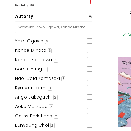
Produkty: 89
Autorzy
W
Yoko Ogawa
9
Kanae Minato
6
Ranpo Edogawa
6
Bora Chung
3
Nao-Cola Yamazaki
3
Ryu Murakami
3
Ango Sakaguchi
2
Aoko Matsuda
2
Cathy Park Hong
2
Eunyoung Choi
2