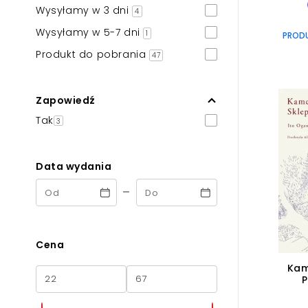
Wysyłamy w 3 dni
4
Wysyłamy w 5-7 dni
1
PROD
Produkt do pobrania
47
Zapowiedź
Tak
3
Data wydania
-
Cena
Kam
P