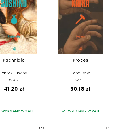
Pachnidło
Proces
Patrick Süskind
Franz Kafka
W.A.B.
W.A.B.
41,20 zł
30,18 zł
WYSYŁAMY W 24H
WYSYŁAMY W 24H