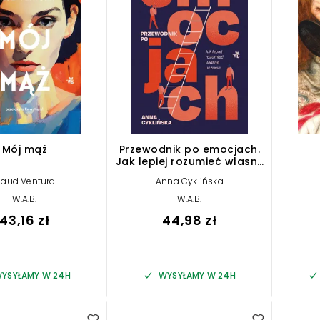
Mój mąż
Przewodnik po emocjach.
Jak lepiej rozumieć własne
uczucia
aud Ventura
Anna Cyklińska
W.A.B.
W.A.B.
43,16 zł
44,98 zł
YSYŁAMY W 24H
WYSYŁAMY W 24H