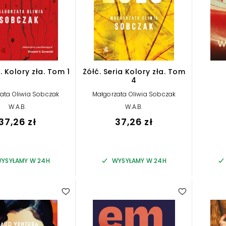
 Kolory zła. Tom 1
Żółć. Seria Kolory zła. Tom
4
ata Oliwia Sobczak
Małgorzata Oliwia Sobczak
W.A.B.
W.A.B.
37,26 zł
37,26 zł
YSYŁAMY W 24H
WYSYŁAMY W 24H
1.00