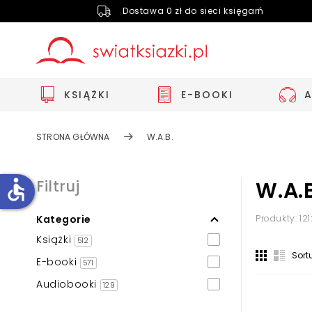
Dostawa 0 zł do sieci księgarń
KSIĄŻKI
E-BOOKI
STRONA GŁÓWNA
W.A.B.
accessible
Filtruj
W.A.B
Kategorie
Produkty: 12
Zwiększ rozmiar czcionki
Książki
512
Zmniejsz rozmiar czcionki
Sort
E-booki
571
Odwróć kolory
Audiobooki
129
Skala szarości