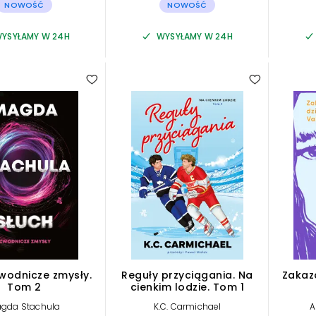
NOWOŚĆ
NOWOŚĆ
YSYŁAMY W 24H
WYSYŁAMY W 24H
Zwodnicze zmysły.
Reguły przyciągania. Na
Zakaza
Tom 2
cienkim lodzie. Tom 1
gda Stachula
K.C. Carmichael
A