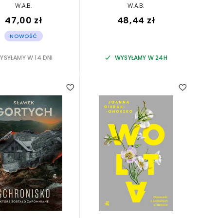
W.A.B.
W.A.B.
47,00 zł
48,44 zł
NOWOŚĆ
YSYŁAMY W 14 DNI
WYSYŁAMY W 24H
5.00