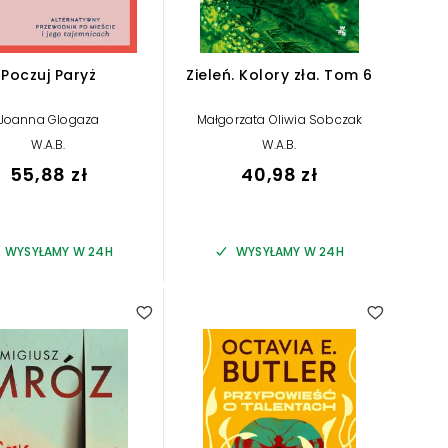
Poczuj Paryż
Zieleń. Kolory zła. Tom 6
Joanna Glogaza
Małgorzata Oliwia Sobczak
W.A.B.
W.A.B.
55,88 zł
40,98 zł
WYSYŁAMY W 24H
WYSYŁAMY W 24H
4.00