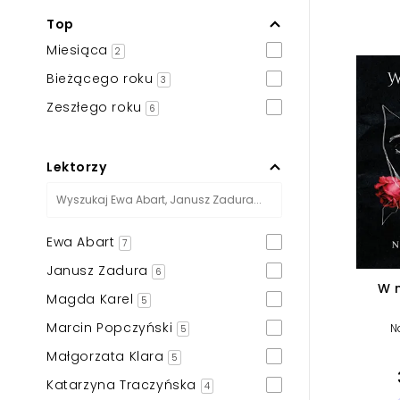
Powiększony kursor
Top
Pomoc w czytaniu
Miesiąca
2
Bieżącego roku
Podkreślenie linków
3
Zeszłego roku
6
Lektorzy
Ewa Abart
7
Janusz Zadura
6
W 
Magda Karel
5
Marcin Popczyński
N
5
Małgorzata Klara
5
Katarzyna Traczyńska
4