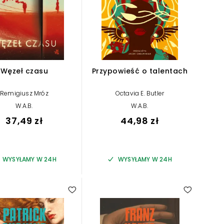
Węzeł czasu
Przypowieść o talentach
Remigiusz Mróz
Octavia E. Butler
W.A.B.
W.A.B.
37,49 zł
44,98 zł
WYSYŁAMY W 24H
WYSYŁAMY W 24H