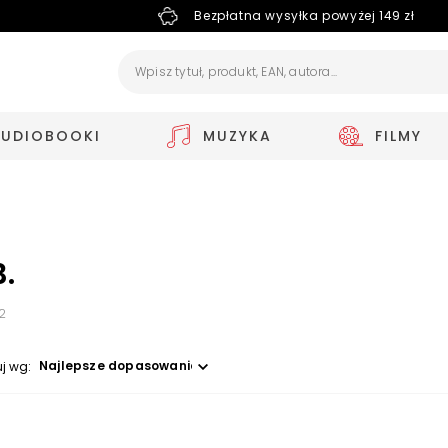
Bezpłatna wysyłka powyżej 149 zł
AUDIOBOOKI
MUZYKA
FILMY
.
12
Wybierz opcję
uj wg: