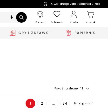
Gwarancja zadowolenia z zakupó
Pomoc
Schowek
Koszyk
Konto
GRY I ZABAWKI
PAPIERNIK
Wybierz opcję
Pokaż na stronę:
1
2
...
34
Następna