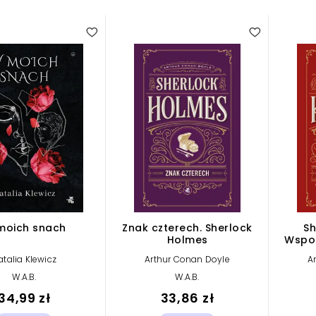
moich snach
Znak czterech. Sherlock
Sh
Holmes
Wspom
atalia Klewicz
Arthur Conan Doyle
A
W.A.B.
W.A.B.
34,99 zł
33,86 zł