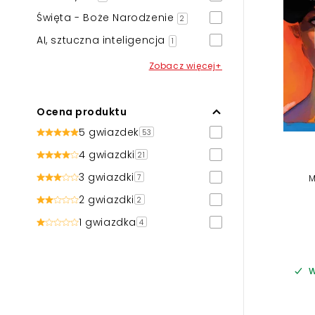
Święta - Boże Narodzenie
2
AI, sztuczna inteligencja
1
Zobacz więcej+
Ocena produktu
5 gwiazdek
53
4 gwiazdki
21
3 gwiazdki
M
7
2 gwiazdki
2
1 gwiazdka
4
W