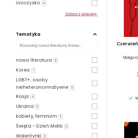
Uroczysko
4
Zobacz więcej+
Tematyka
Czerwień.
Małgorz
nowa literatura
8
Korea
7
LGBT+; osoby
nieheteronormatywne
5
Rosja
4
W
Ukraina
3
kobiety, feminizm
3
Święta - Dzień Matki
3
Walentynki
2