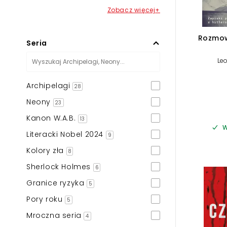
Zobacz więcej+
Rozmow
Seria
Le
Archipelagi
28
Neony
23
Kanon W.A.B.
13
W
Literacki Nobel 2024
9
Kolory zła
8
Sherlock Holmes
6
Granice ryzyka
5
Pory roku
5
Mroczna seria
4