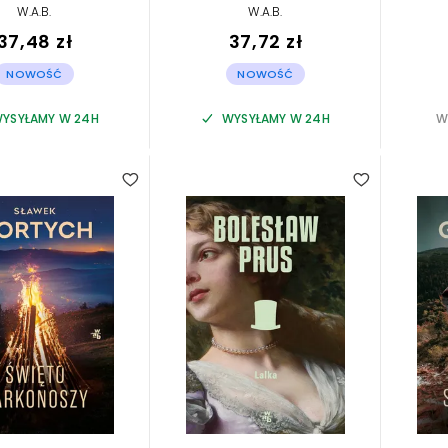
W.A.B.
W.A.B.
37,48 zł
37,72 zł
NOWOŚĆ
NOWOŚĆ
YSYŁAMY W 24H
WYSYŁAMY W 24H
W