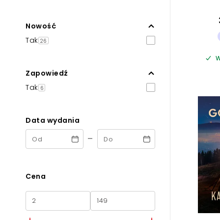
Nowość
Tak
26
W
Zapowiedź
Tak
6
Data wydania
-
Cena