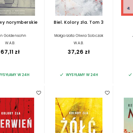
y norymberskie
Biel. Kolory zła. Tom 3
on Goldensohn
Małgorzata Oliwia Sobczak
W.A.B.
W.A.B.
67,11 zł
37,26 zł
YSYŁAMY W 24H
WYSYŁAMY W 24H
4.00
5.00