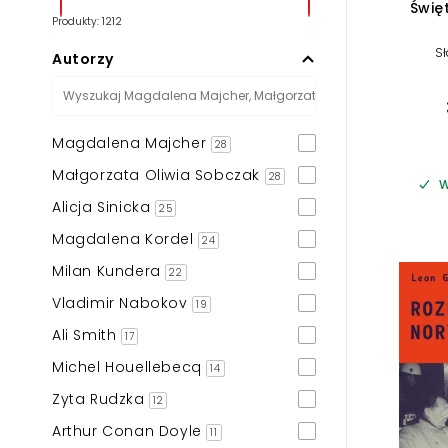
Świę
Produkty: 1212
S
Autorzy
Magdalena Majcher
28
Małgorzata Oliwia Sobczak
28
W
Alicja Sinicka
25
Magdalena Kordel
24
Milan Kundera
22
Vladimir Nabokov
19
Ali Smith
17
Michel Houellebecq
14
Zyta Rudzka
12
Arthur Conan Doyle
11