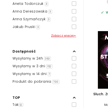
Aneta Todorczuk
3
Anna Dereszowska
3
W
Anna Szymańczyk
3
Jakub Pruski
3
Zobacz więcej+
Dostępność
Wysyłamy w 24h
353
Wysyłamy w 3 dni
152
Wysyłamy w 14 dni
7
Produkt do pobrania
700
Słuch. 
TOP
Tak
Ma
12