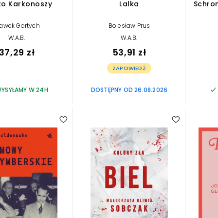
to Karkonoszy
Lalka
Schron
ławek Gortych
Bolesław Prus
W.A.B.
W.A.B.
37,29 zł
53,91 zł
ZAPOWIEDŹ
YSYŁAMY W 24H
DOSTĘPNY OD 26.08.2026