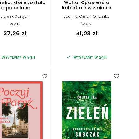
isko, które zostało
Wolta. Opowieść o
zapomniane
kobietach w zmianie
Sławek Gortych
Joanna Gierak-Onoszko
W.A.B.
W.A.B.
37,26 zł
41,23 zł
WYSYŁAMY W 24H
WYSYŁAMY W 24H