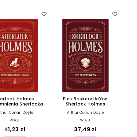
erlock Holmes.
Pies Baskerville’ów.
nienia Sherlocka
Sherlock Holmes
Holmesa
rthur Conan Doyle
Arthur Conan Doyle
W.A.B.
W.A.B.
41,23 zł
37,49 zł