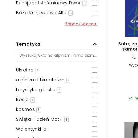
Pensjonat Jaśminowy Dwór
6
Baza Księżycowa Alfa
5
Zobacz więcej+
Sobą za
Tematyka
samoro
te
Ka
Wyd
Ukraina
7
alpinizm i himalaizm
7
turystyka górska
7
W
Rosja
4
kosmos
3
Święta - Dzień Matki
3
Walentynki
2