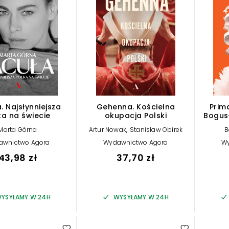
. Najsłynniejsza
Gehenna. Kościelna
Prim
ka na świecie
okupacja Polski
Bogus
,
Marta Górna
Artur Nowak
Stanisław Obirek
B
awnictwo Agora
Wydawnictwo Agora
W
43,98 zł
37,70 zł
YSYŁAMY W 24H
WYSYŁAMY W 24H
4.50