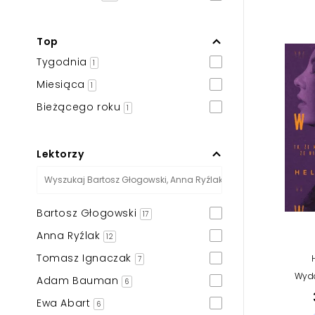
Powiększony kursor
Pomoc w czytaniu
Top
Tygodnia
Podkreślenie linków
1
Miesiąca
1
Bieżącego roku
1
Lektorzy
Bartosz Głogowski
17
Anna Ryźlak
12
Tomasz Ignaczak
7
Wyd
Adam Bauman
6
Ewa Abart
6