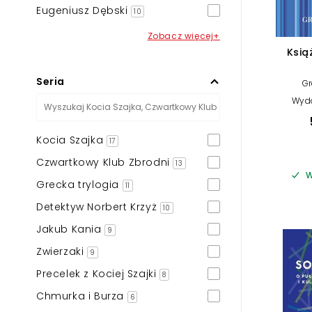
Eugeniusz Dębski
10
Zobacz więcej+
Ksią
Seria
Gr
Wyd
Kocia Szajka
17
Czwartkowy Klub Zbrodni
13
W
Grecka trylogia
11
Detektyw Norbert Krzyż
10
Jakub Kania
9
Zwierzaki
9
Precelek z Kociej Szajki
8
Chmurka i Burza
6