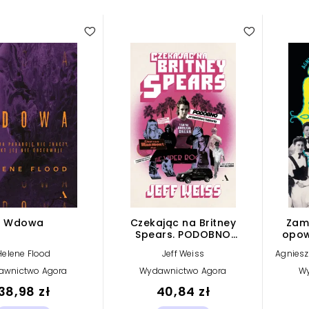
Wdowa
Czekając na Britney
Zame
Spears. PODOBNO
opow
prawdziwa historia!!!
Helene Flood
Jeff Weiss
Agniesz
awnictwo Agora
Wydawnictwo Agora
W
38,98 zł
40,84 zł