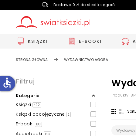
Dostawa 0 zł do sieci księgarń
KSIĄŻKI
E-BOOKI
STRONA GŁÓWNA
WYDAWNICTWO AGORA
accessible
Filtruj
Wyda
Kategorie
Produkty: 81
Zwiększ rozmiar czcionki
Książki
492
Zmniejsz rozmiar czcionki
Sort
Książki obcojęzyczne
2
Odwróć kolory
E-booki
188
Skala szarości
Wydawcy
Audiobooki
133