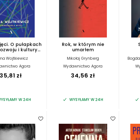
jęci. O pułapkach
Rok, w którym nie
zwoju i kultury
umarłem
rapeutycznej
ma Wojtkiewicz
Mikołaj Grynberg
Bogda
awnictwo Agora
Wydawnictwo Agora
W
35,81 zł
34,56 zł
YSYŁAMY W 24H
WYSYŁAMY W 24H