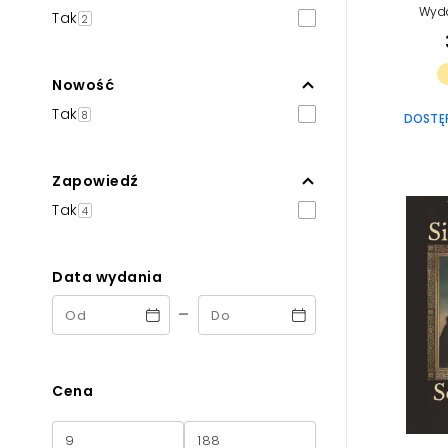
Wyd
Tak
2
Nowość
Tak
8
DOSTĘP
Zapowiedź
Tak
4
Data wydania
-
Cena