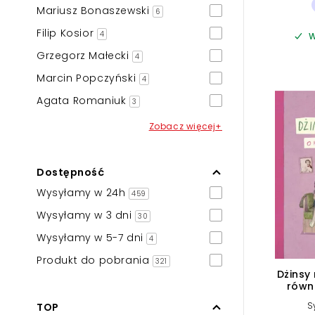
Mariusz Bonaszewski
6
Filip Kosior
4
W
Grzegorz Małecki
4
Marcin Popczyński
4
Agata Romaniuk
3
Zobacz więcej+
Dostępność
Wysyłamy w 24h
459
Wysyłamy w 3 dni
30
Wysyłamy w 5-7 dni
4
Produkt do pobrania
321
Dżinsy
równo
S
TOP