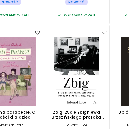
NOWOŚĆ
NOWOŚĆ
YSYŁAMY W 24H
WYSYŁAMY W 24H
 na parapecie. O
Zbig. Życie Zbigniewa
Upió
ści dla dzieci
Brzezińskiego proroka
czasów zimnej wojny
ylwia Chutnik
Edward Luce