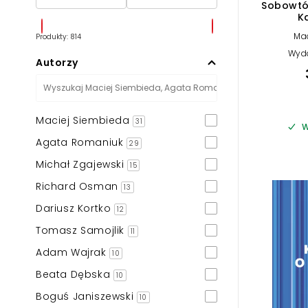
Sobowtó
K
Ma
Produkty: 814
Wyd
Autorzy
Maciej Siembieda
31
W
Agata Romaniuk
29
Michał Zgajewski
15
Richard Osman
13
Dariusz Kortko
12
Tomasz Samojlik
11
Adam Wajrak
10
Beata Dębska
10
Boguś Janiszewski
10