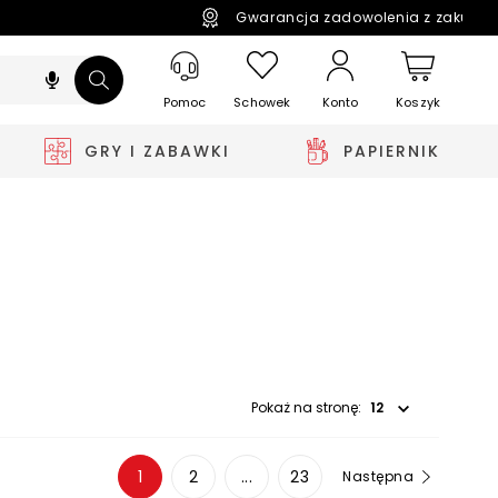
Gwarancja zadowolenia z zakupó
Pomoc
Schowek
Koszyk
Konto
GRY I ZABAWKI
PAPIERNIK
Wybierz opcję
Pokaż na stronę:
1
2
...
23
Następna