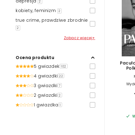
depresja
2
kobiety, feminizm
2
true crime, prawdziwe zbrodnie
2
Zobacz więcej+
Ocena produktu
Pacuła
5 gwiazdek
102
Pol
4 gwiazdki
22
Wyd
3 gwiazdki
7
2 gwiazdki
2
1 gwiazdka
1
W