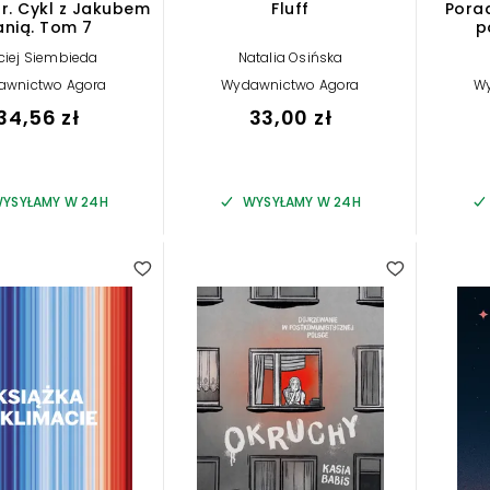
r. Cykl z Jakubem
Fluff
Porad
anią. Tom 7
p
ciej Siembieda
Natalia Osińska
awnictwo Agora
Wydawnictwo Agora
W
34,56 zł
33,00 zł
YSYŁAMY W 24H
WYSYŁAMY W 24H