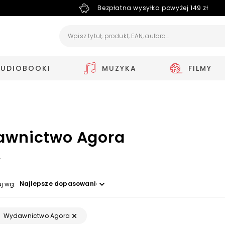
Bezpłatna wysyłka powyżej 149 zł
AUDIOBOOKI
MUZYKA
FILMY
wnictwo Agora
4
Wybierz opcję
uj wg:
Wydawnictwo Agora
: