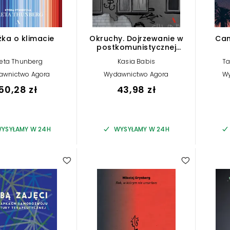
żka o klimacie
Okruchy. Dojrzewanie w
Can
postkomunistycznej
Polsce
eta Thunberg
Kasia Babis
Ta
awnictwo Agora
Wydawnictwo Agora
W
50,28 zł
43,98 zł
YSYŁAMY W 24H
WYSYŁAMY W 24H
5.00