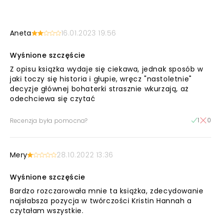
Aneta
16.01.2023 19:56
Wyśnione szczęście
Z opisu książka wydaje się ciekawa, jednak sposób w
jaki toczy się historia i głupie, wręcz "nastoletnie"
decyzje głównej bohaterki strasznie wkurzają, aż
odechciewa się czytać
1
0
Recenzja była pomocna?
Mery
28.10.2022 13:36
Wyśnione szczęście
Bardzo rozczarowała mnie ta książka, zdecydowanie
najsłabsza pozycja w twórczości Kristin Hannah a
czytałam wszystkie.