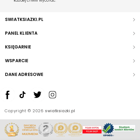
każdej chwili wycofać.
SWIATKSIAZKI.PL
PANEL KLIENTA
KSIĘGARNIE
WSPARCIE
DANE ADRESOWE
Zwiększ rozmiar czcionki
Zmniejsz rozmiar czcionki
Copyright © 2026
swiatksiazki.pl
Odwróć kolory
Skala szarości
Pomoc w czytaniu