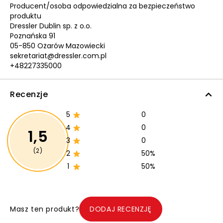
Producent/osoba odpowiedzialna za bezpieczeństwo
produktu
Dressler Dublin sp. z o.o.
Poznańska 91
05-850 Ożarów Mazowiecki
sekretariat@dressler.com.pl
+48227335000
Recenzje
5
0
4
0
1,5
3
0
(2)
2
50%
1
50%
Masz ten produkt?
DODAJ RECENZJĘ