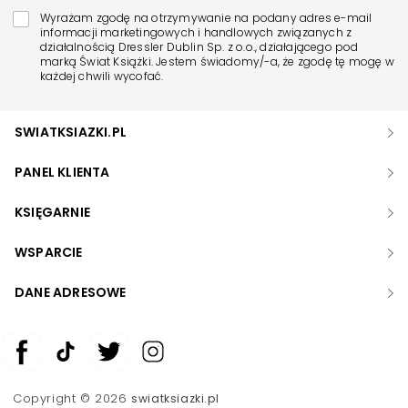
Wyrażam zgodę na otrzymywanie na podany adres e-mail
informacji marketingowych i handlowych związanych z
działalnością Dressler Dublin Sp. z o.o., działającego pod
marką Świat Książki. Jestem świadomy/-a, że zgodę tę mogę w
każdej chwili wycofać.
SWIATKSIAZKI.PL
PANEL KLIENTA
KSIĘGARNIE
WSPARCIE
DANE ADRESOWE
Zwiększ rozmiar czcionki
Zmniejsz rozmiar czcionki
Copyright © 2026
swiatksiazki.pl