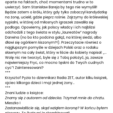
oparte na faktach, choć momentami trudno w to
uwierzyć. Sam Stanisław Bareja by tego nie wymyślił!
Będzie zatem o królu, który gdy tylko zobaczył kandydatkę
na żonę, uciekł, gdzie pieprz rośnie. Zajrzymy do królewskiej
sypialni, w której od miłosnych igraszek zawaliła się
podłoga. Opowiemy, jak polscy władcy i ich najbliżsi
odchodzili z tego świata w stylu „laureatów” nagrody
Darwina (no bo kto podcina gałąź, na której siedzi, albo
dławi się ogórkiem kiszonym?!). Przeczytacie również o
najgłupszym pomyśle w dziejach Polski oraz o rodaku
sławnym na cały świat, który w liście do kobiety napisał: „…
Wolę nic nie tworzyć, byle się z Tobą położyć, ja, zawsze
najwierniejszy Fryc, co mocno tęskni do Twych cudnych
cyc”! Zainteresowani?
***
Krzysztof Pyzia to dziennikarz Radia ZET, autor kilku książek,
ojciec kilkorga dzieci i mąż jednej żony…
***
Znani ludzie o książce:
Znamy się z autorem od dziecka. Trzymał mnie do chrztu.
Mieszko I
Zastanawialiście się, skąd wziąłem koronę? W końcu byłem