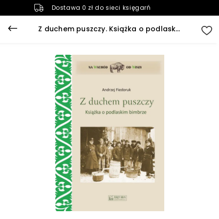
Dostawa 0 zł do sieci księgarń
Z duchem puszczy. Książka o podlaskim bimbrze