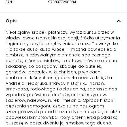
EAN:
9788377298084
Opis
Nieoficjalny środek płatniczy, wyraz buntu przeciw
władzy, owoc rzemieślniczej pasji, źródło utrzymania,
regionalny rarytas, mętny znieczulacz… To wszystko
– a także dużo, dużo więcej – można powiedzieć o
bimbrze, niezbywalnym elemencie społecznego
pejzażu, który od wieków, jako towar równie mocno
zakazany, co pożądany, skapuje do butelek,
garnców i beczułek w kuchniach, piwnicach,
chatkach i leśnych ostępach. Najnowsza książka
Andrzeja Fiedoruka, znawcy historii kulinariów,
smakosza, rodowitego Podlasianina, zaprasza nas
w podróż po świecie drożdży, cukru, enzymów,
zacierów, nalewów, rurek i miednic. Oprócz historii
pędzenia samogonu czeka tu na nas ogrom
szczegółowych porad i rozmaitych receptur, a także
opowieści bimbrownika, który przemierza podlaską
puszczę w poszukiwaniu jej smakowitego ducha.