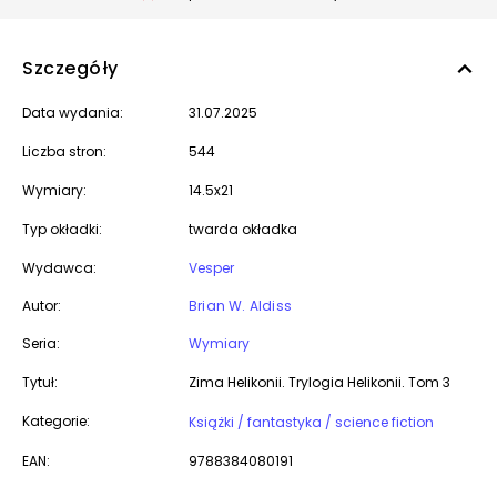
Szczegóły
Data wydania:
31.07.2025
Liczba stron:
544
Wymiary:
14.5x21
Typ okładki:
twarda okładka
Wydawca:
Vesper
Autor:
Brian W. Aldiss
Seria:
Wymiary
Tytuł:
Zima Helikonii. Trylogia Helikonii. Tom 3
Kategorie:
Książki / fantastyka / science fiction
EAN:
9788384080191