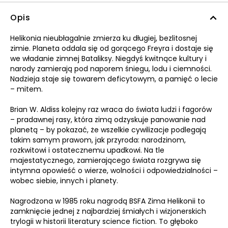
Opis
Helikonia nieubłagalnie zmierza ku długiej, bezlitosnej
zimie. Planeta oddala się od gorącego Freyra i dostaje się
we władanie zimnej Bataliksy. Niegdyś kwitnące kultury i
narody zamierają pod naporem śniegu, lodu i ciemności.
Nadzieja staje się towarem deficytowym, a pamięć o lecie
– mitem.
Brian W. Aldiss kolejny raz wraca do świata ludzi i fagorów
– pradawnej rasy, która zimą odzyskuje panowanie nad
planetą – by pokazać, że wszelkie cywilizacje podlegają
takim samym prawom, jak przyroda: narodzinom,
rozkwitowi i ostatecznemu upadkowi. Na tle
majestatycznego, zamierającego świata rozgrywa się
intymna opowieść o wierze, wolności i odpowiedzialności –
wobec siebie, innych i planety.
Nagrodzona w 1985 roku nagrodą BSFA Zima Helikonii to
zamknięcie jednej z najbardziej śmiałych i wizjonerskich
trylogii w historii literatury science fiction. To głęboko