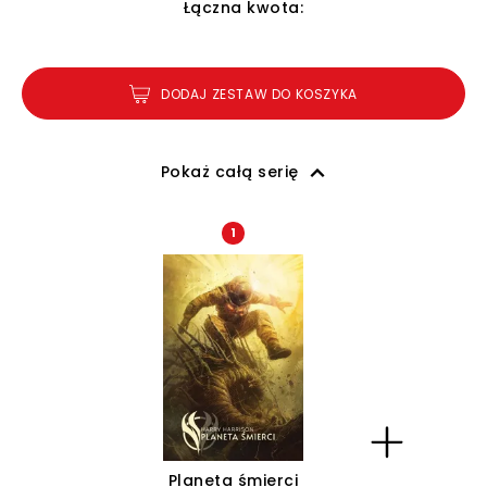
Łączna kwota:
DODAJ ZESTAW DO KOSZYKA
Pokaż całą serię
1
Planeta śmierci