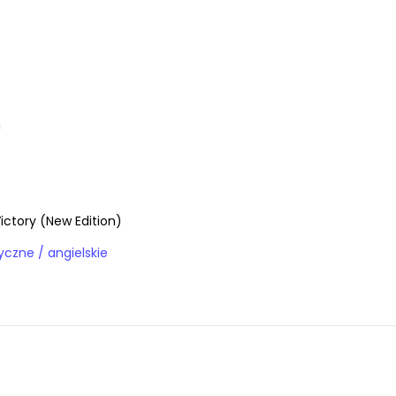
a
ictory (New Edition)
Książki obcojęzyczne / angielskie