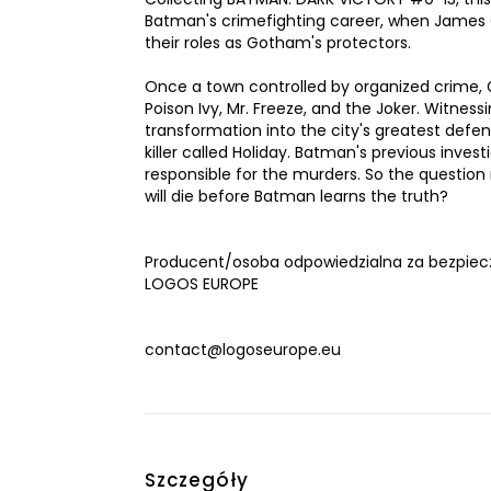
Batman's crimefighting career, when James Go
their roles as Gotham's protectors.
Once a town controlled by organized crime, G
Poison Ivy, Mr. Freeze, and the Joker. Witness
transformation into the city's greatest defen
killer called Holiday. Batman's previous inves
responsible for the murders. So the questio
will die before Batman learns the truth?
Producent/osoba odpowiedzialna za bezpiec
LOGOS EUROPE
contact@logoseurope.eu
Szczegóły