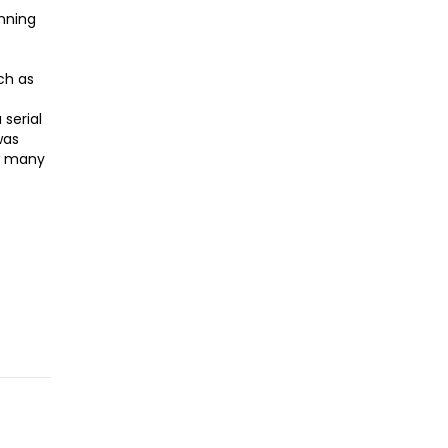
inning
ch as
 serial
was
ow many