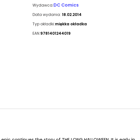
DC Comics
Wydawca:
Data wydania:
18.02.2014
Typ okładki:
miękka okładka
EAN:
9781401244019
epic continues the story of THE LONG HALLOWEEN. It is early in