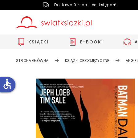
Dostawa 0 zł do sieci księgarń
KSIĄŻKI
E-BOOKI
STRONA GŁÓWNA
KSIĄŻKI OBCOJĘZYCZNE
ANGIEL
accessible
Zwiększ rozmiar czcionki
Zmniejsz rozmiar czcionki
Odwróć kolory
Skala szarości