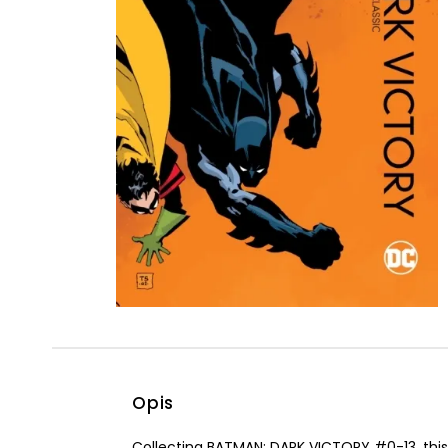
Powiększony kursor
Pomoc w czytaniu
Podkreślenie linków
Opis
Collecting BATMAN: DARK VICTORY #0-13, this 