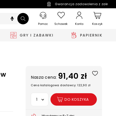
Gwarancja zadowolenia z zakupó
Pomoc
Schowek
Koszyk
Konto
GRY I ZABAWKI
PAPIERNIK
ew
91,40 zł
Nasza cena:
Cena katalogowa dostawcy: 122,90 zł
Wybierz opcję
DO KOSZYKA
Wysyłamy w 5-7 dni