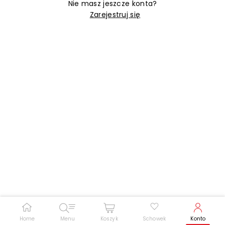
Nie masz jeszcze konta?
Zarejestruj się
Zwiększ rozmiar czcionki
Zmniejsz rozmiar czcionki
Odwróć kolory
Skala szarości
Pomoc w czytaniu
Podkreślenie linków
Home
Menu
Koszyk
Schowek
Konto