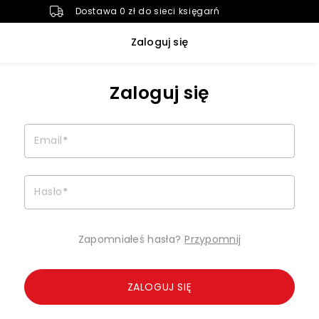
Dostawa 0 zł do sieci księgarń
Zaloguj się
Zaloguj się
Email
*
Hasło
*
Zapomniałeś hasła?
Przypomnij
ZALOGUJ SIĘ