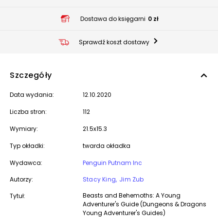
Dostawa do księgarni
0 zł
Sprawdź koszt dostawy
Szczegóły
Data wydania:
12.10.2020
Liczba stron:
112
Wymiary:
21.5x15.3
Typ okładki:
twarda okładka
Wydawca:
Penguin Putnam Inc
Autorzy:
Stacy King
Jim Zub
Beasts and Behemoths: A Young
Tytuł:
Adventurer's Guide (Dungeons & Dragons
Young Adventurer's Guides)