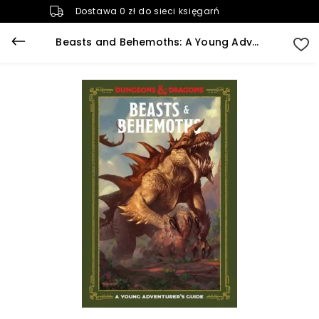
Dostawa 0 zł do sieci księgarń
Beasts and Behemoths: A Young Adventurer's Guide (Dungeons & Dragons Young Adventurer's Guides)