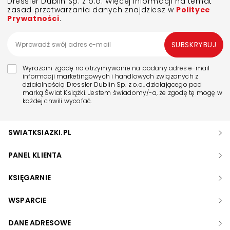
Dressler Dublin Sp. z o.o. Więcej informacji na temat
zasad przetwarzania danych znajdziesz w
Polityce
Prywatności
.
SUBSKRYBUJ
Wyrażam zgodę na otrzymywanie na podany adres e-mail
informacji marketingowych i handlowych związanych z
działalnością Dressler Dublin Sp. z o.o., działającego pod
marką Świat Książki. Jestem świadomy/-a, że zgodę tę mogę w
każdej chwili wycofać.
SWIATKSIAZKI.PL
PANEL KLIENTA
KSIĘGARNIE
WSPARCIE
DANE ADRESOWE