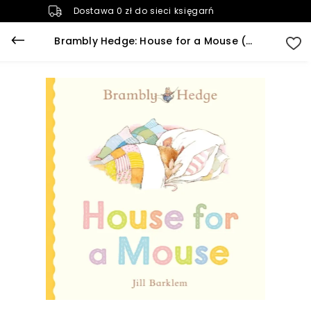
Dostawa 0 zł do sieci księgarń
Brambly Hedge: House for a Mouse (Board book)