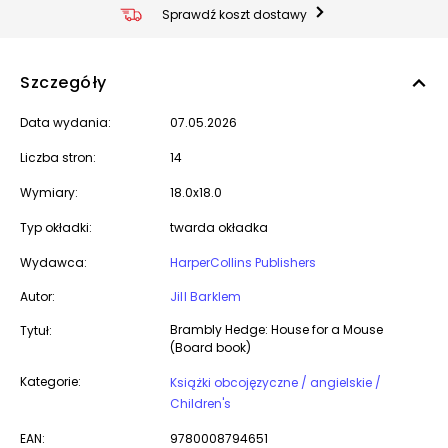
Sprawdź koszt dostawy
Szczegóły
Data wydania:
07.05.2026
Liczba stron:
14
Wymiary:
18.0x18.0
Typ okładki:
twarda okładka
Wydawca:
HarperCollins Publishers
Autor:
Jill Barklem
Brambly Hedge: House for a Mouse
Tytuł:
(Board book)
Kategorie:
Książki obcojęzyczne / angielskie /
Children's
EAN:
9780008794651