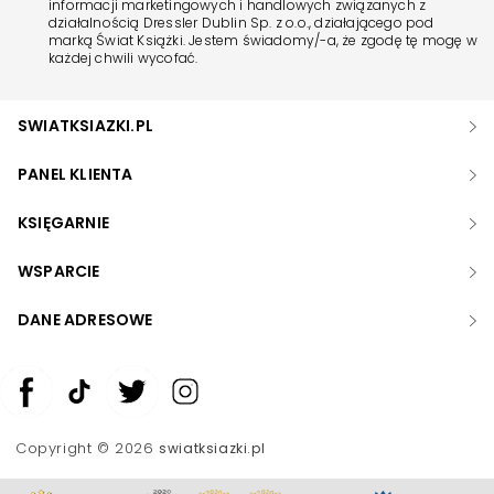
informacji marketingowych i handlowych związanych z
działalnością Dressler Dublin Sp. z o.o., działającego pod
marką Świat Książki. Jestem świadomy/-a, że zgodę tę mogę w
każdej chwili wycofać.
SWIATKSIAZKI.PL
PANEL KLIENTA
KSIĘGARNIE
WSPARCIE
DANE ADRESOWE
Zwiększ rozmiar czcionki
Zmniejsz rozmiar czcionki
Copyright © 2026
swiatksiazki.pl
Odwróć kolory