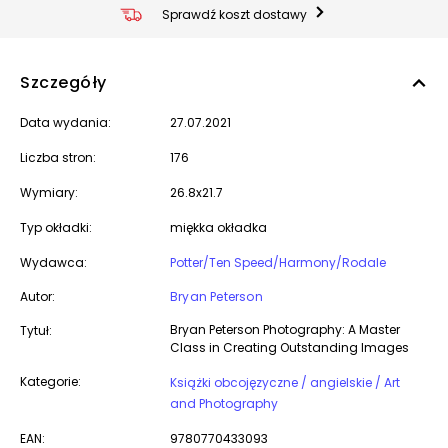
Sprawdź koszt dostawy
Szczegóły
Data wydania:
27.07.2021
Liczba stron:
176
Wymiary:
26.8x21.7
Typ okładki:
miękka okładka
Wydawca:
Potter/Ten Speed/Harmony/Rodale
Autor:
Bryan Peterson
Bryan Peterson Photography: A Master
Tytuł:
Class in Creating Outstanding Images
Kategorie:
Książki obcojęzyczne / angielskie / Art
and Photography
EAN:
9780770433093