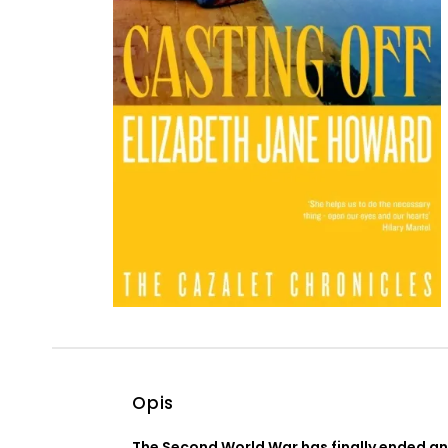
Powiększony kursor
Pomoc w czytaniu
Podkreślenie linków
Opis
The Second World War has finally ended an