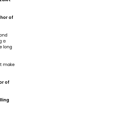
thor of
cond
g a
e long
ust make
or of
lling