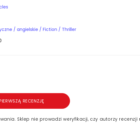
cles
Książki obcojęzyczne / angielskie / Fiction / Thriller
0
PIERWSZĄ RECENZJĘ
nia. Sklep nie prowadzi weryfikacji, czy autorzy recenzji 