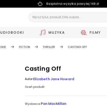
Bezpłatna wysyłka powyżej 149 zł
AUDIOBOOKI
MUZYKA
FILMY
SKIE
FICTION
THRILLER
CASTING OFF
Casting Off
Elizabeth Jane Howard
Autor:
Oceń produkt
Pan MacMillan
Wydawca: