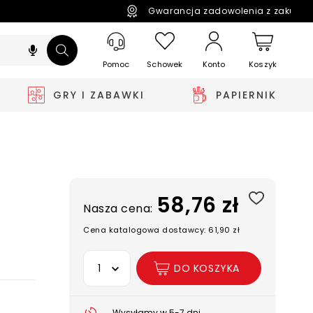
Gwarancja zadowolenia z zakupó
Pomoc
Schowek
Koszyk
Konto
GRY I ZABAWKI
PAPIERNIK
58,76 zł
Nasza cena:
Cena katalogowa dostawcy: 61,90 zł
Wybierz opcję
DO KOSZYKA
Wysyłamy w 5-7 dni