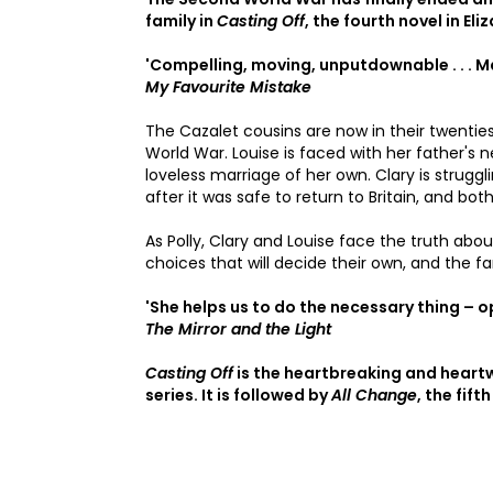
family in
Casting Off
, the fourth novel in E
'Compelling, moving, unputdownable . . . M
My Favourite Mistake
The Cazalet cousins are now in their twenties
World War. Louise is faced with her father's n
loveless marriage of her own. Clary is strugg
after it was safe to return to Britain, and b
As Polly, Clary and Louise face the truth abo
choices that will decide their own, and the fam
'She helps us to do the necessary thing – o
The Mirror and the Light
Casting Off
is the heartbreaking and heartw
series. It is followed by
All Change
, the fift