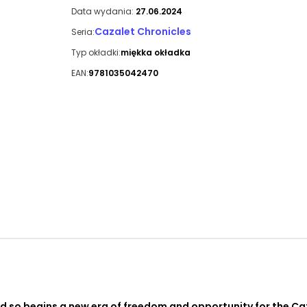
Data wydania:
27.06.2024
Cazalet Chronicles
Seria:
Typ okładki:
miękka okładka
EAN:
9781035042470
d so begins a new era of freedom and opportunity for the Ca