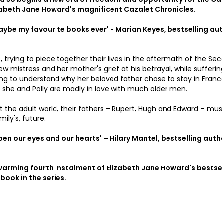
lizabeth Jane Howard's magnificent Cazalet Chronicles.
aybe my favourite books ever' - Marian Keyes, bestselling au
, trying to piece together their lives in the aftermath of the Se
ew mistress and her mother's grief at his betrayal, while sufferin
ling to understand why her beloved father chose to stay in Franc
oth she and Polly are madly in love with much older men.
ut the adult world, their fathers – Rupert, Hugh and Edward – m
ily's, future.
pen our eyes and our hearts' – Hilary Mantel, bestselling auth
arming fourth instalment of Elizabeth Jane Howard's bestse
h book in the series.