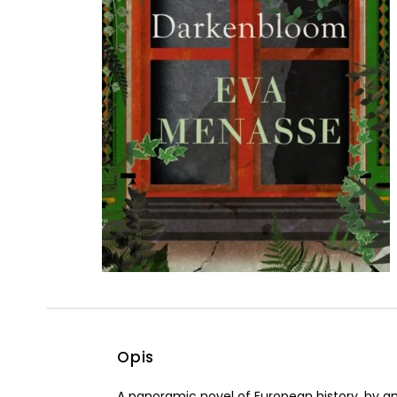
Powiększony kursor
Pomoc w czytaniu
Podkreślenie linków
Opis
A panoramic novel of European history, by an i