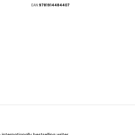
EAN:
9781914484407
nternationally bestselling writer.