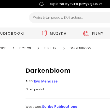
Bezpłatna wysyłka powyżej 149 zł
AUDIOBOOKI
MUZYKA
FILMY
SKIE
FICTION
THRILLER
DARKENBLOOM
Darkenbloom
Eva Menasse
Autor:
Oceń produkt
Scribe Publications
Wydawca: