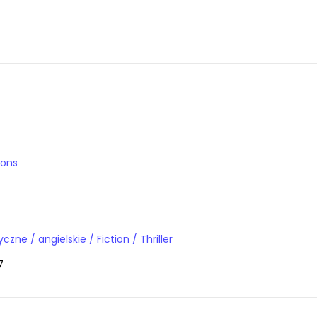
ions
Książki obcojęzyczne / angielskie / Fiction / Thriller
7