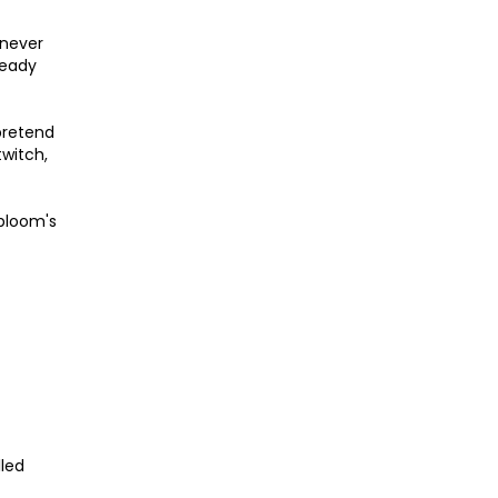
 never
ready
 pretend
twitch,
nbloom's
lled