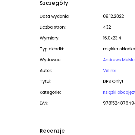
Szczegóły
Data wydania:
08.12.2022
Liczba stron:
432
Wymiary:
16.0x23.4
Typ okładki:
miękka okładk
Wydawca:
Andrews McMee
Autor:
Velinxi
Tytuł:
DPS Only!
Kategorie:
EAN:
978152487649
Recenzje