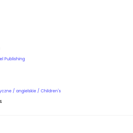
a
l Publishing
Książki obcojęzyczne / angielskie / Children's
4