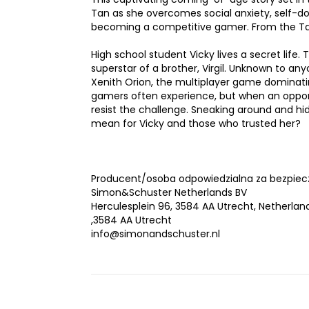
Tan as she overcomes social anxiety, self-do
becoming a competitive gamer. From the Ta
High school student Vicky lives a secret life
superstar of a brother, Virgil. Unknown to an
Xenith Orion, the multiplayer game dominat
gamers often experience, but when an opport
resist the challenge. Sneaking around and hid
mean for Vicky and those who trusted her?
Producent/osoba odpowiedzialna za bezpiec
Simon&Schuster Netherlands BV
Herculesplein 96, 3584 AA Utrecht, Netherlan
,3584 AA Utrecht
info@simonandschuster.nl