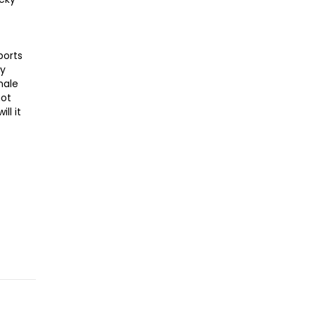
ports
ay
male
not
ll it