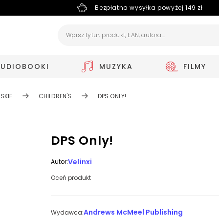
Bezpłatna wysyłka powyżej 149 zł
AUDIOBOOKI
MUZYKA
FILMY
SKIE
CHILDREN'S
DPS ONLY!
DPS Only!
Velinxi
Autor:
Oceń produkt
Andrews McMeel Publishing
Wydawca: