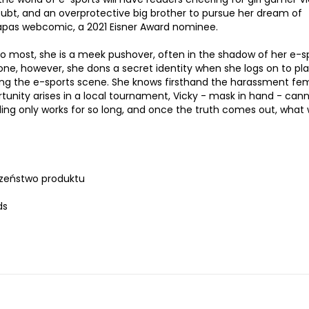
ubt, and an overprotective big brother to pursue her dream of
pas webcomic, a 2021 Eisner Award nominee.
. To most, she is a meek pushover, often in the shadow of her e-s
yone, however, she dons a secret identity when she logs on to pl
ing the e-sports scene. She knows firsthand the harassment fe
unity arises in a local tournament, Vicky - mask in hand - can
ing only works for so long, and once the truth comes out, what wi
zeństwo produktu
ds