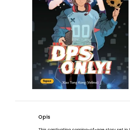
Powiększony kursor
Pomoc w czytaniu
Podkreślenie linków
Opis
This captivating coming-of-age story set in t