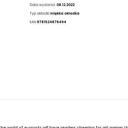
Data wydania:
08.12.2022
Typ okładki:
miękka okładka
EAN:
9781524876494
he world of e-sports will have readers cheering for girl gamer V