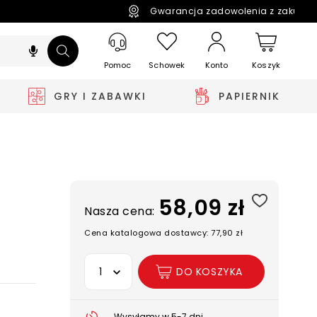
Gwarancja zadowolenia z zakupó
Pomoc
Schowek
Koszyk
Konto
GRY I ZABAWKI
PAPIERNIK
58,09 zł
Nasza cena:
Cena katalogowa dostawcy: 77,90 zł
Wybierz opcję
DO KOSZYKA
Wysyłamy w 5-7 dni