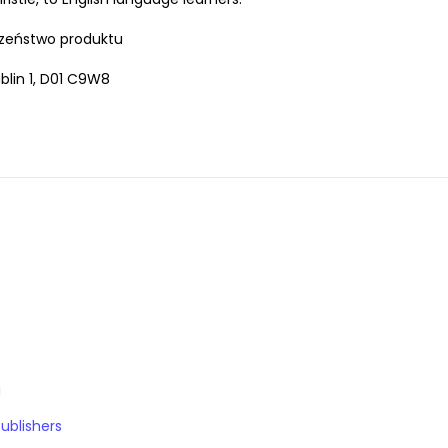
zeństwo produktu
lin 1, D01 C9W8
a
Publishers