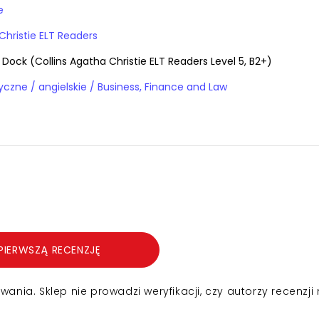
e
Christie ELT Readers
 Dock (Collins Agatha Christie ELT Readers Level 5, B2+)
Książki obcojęzyczne / angielskie / Business, Finance and Law
PIERWSZĄ RECENZJĘ
nia. Sklep nie prowadzi weryfikacji, czy autorzy recenzji 