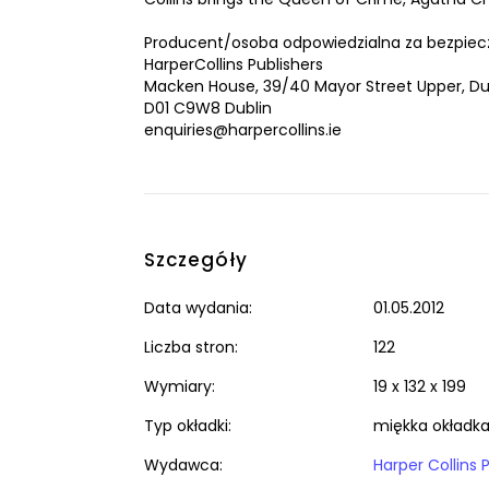
Producent/osoba odpowiedzialna za bezpiec
HarperCollins Publishers
Macken House, 39/40 Mayor Street Upper, Dub
D01 C9W8 Dublin
enquiries@harpercollins.ie
Szczegóły
Data wydania:
01.05.2012
Liczba stron:
122
Wymiary:
19 x 132 x 199
Typ okładki:
miękka okładk
Wydawca:
Harper Collins 