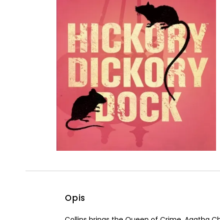
Powiększony kursor
Pomoc w czytaniu
Podkreślenie linków
Opis
Collins brings the Queen of Crime, Agatha Chr