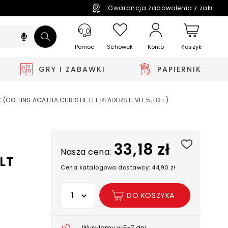
Gwarancja zadowolenia z zakupó
Pomoc
Schowek
Koszyk
Konto
GRY I ZABAWKI
PAPIERNIK
(COLLINS AGATHA CHRISTIE ELT READERS LEVEL 5, B2+)
33,18 zł
Nasza cena:
ELT
Cena katalogowa dostawcy: 44,90 zł
Wybierz opcję
DO KOSZYKA
Wysyłamy w 5-7 dni