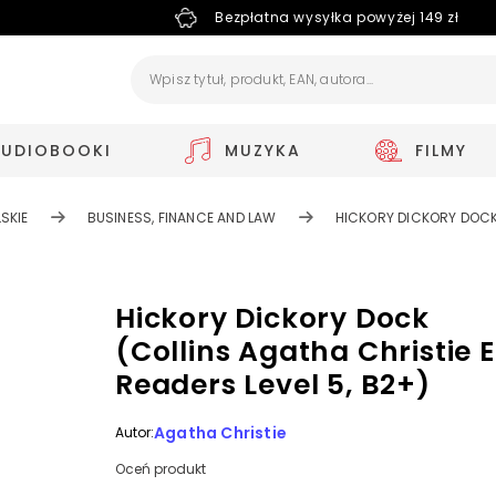
Bezpłatna wysyłka powyżej 149 zł
AUDIOBOOKI
MUZYKA
FILMY
SKIE
BUSINESS, FINANCE AND LAW
HICKORY DICKORY DOCK 
Hickory Dickory Dock
(Collins Agatha Christie 
Readers Level 5, B2+)
Agatha Christie
Autor:
Oceń produkt