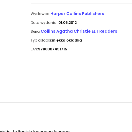
Harper Collins Publishers
Wydawca:
Data wydania:
01.05.2012
Collins Agatha Christie ELT Readers
Seria:
Typ okładki:
miękka okładka
EAN:
9780007451715
istie, to English language learners.