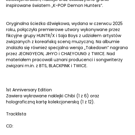
inspirowane światem „K-POP Demon Hunters”.
Oryginalna ścieżka dźwiękowa, wydana w czerwcu 2025
roku, połączyła premierowe utwory wykonywane przez
fikcyjne grupy HUNTR/X i Saja Boys z udziałem artystów
związanych z koreańską sceną muzyczną. Na albumie
znalazła się również specjalna wersja „Takedown” nagrana
przez JEONGYEON, JIHYO i CHAEYOUNG z TWICE. Nad
materiałem pracowali uznani producenci i songwriterzy
związani m.in. z BTS, BLACKPINK i TWICE.
1st Anniversary Edition
Zawiera wykrawane naklejki Chibi (1 z 6) oraz
holograficzną kartę kolekcjonerską (1 z 12).
Tracklista
CD: