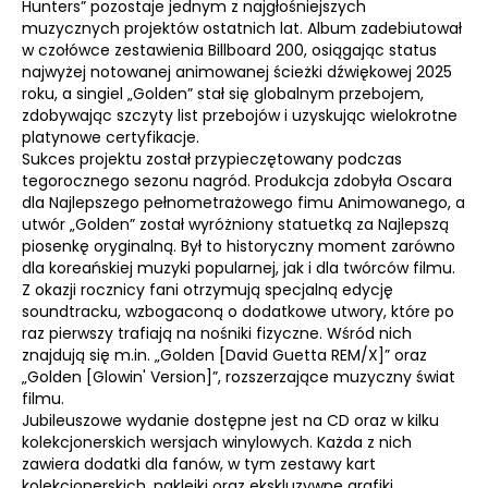
Hunters” pozostaje jednym z najgłośniejszych
muzycznych projektów ostatnich lat. Album zadebiutował
w czołówce zestawienia Billboard 200, osiągając status
najwyżej notowanej animowanej ścieżki dźwiękowej 2025
roku, a singiel „Golden” stał się globalnym przebojem,
zdobywając szczyty list przebojów i uzyskując wielokrotne
platynowe certyfikacje.
Sukces projektu został przypieczętowany podczas
tegorocznego sezonu nagród. Produkcja zdobyła Oscara
dla Najlepszego pełnometrażowego fimu Animowanego, a
utwór „Golden” został wyróżniony statuetką za Najlepszą
piosenkę oryginalną. Był to historyczny moment zarówno
dla koreańskiej muzyki popularnej, jak i dla twórców filmu.
Z okazji rocznicy fani otrzymują specjalną edycję
soundtracku, wzbogaconą o dodatkowe utwory, które po
raz pierwszy trafiają na nośniki fizyczne. Wśród nich
znajdują się m.in. „Golden [David Guetta REM/X]” oraz
„Golden [Glowin' Version]”, rozszerzające muzyczny świat
filmu.
Jubileuszowe wydanie dostępne jest na CD oraz w kilku
kolekcjonerskich wersjach winylowych. Każda z nich
zawiera dodatki dla fanów, w tym zestawy kart
kolekcjonerskich, naklejki oraz ekskluzywne grafiki