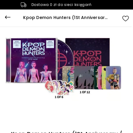
Dostawa 0 zł do sieci księgarń
Kpop Demon Hunters (1St Anniversary / Int'L Version #1)