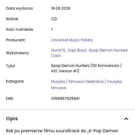
Data wydania:
19.06.2026
Nośnik:
CD
Ilość nośników:
1
Producent:
Universal Music Polska
Huntr/X
Saja Boys
Kpop Demon Hunters
Wykonawcy:
Cast
Kpop Demon Hunters (1St Anniversary /
Tytuł:
Int'L Version #1)
Kategorie:
Muzyka / filmowa i teatralna / muzyka
filmowa
EAN:
0199957639941
Opis
Rok po premierze filmu soundtrack do „K-Pop Demon