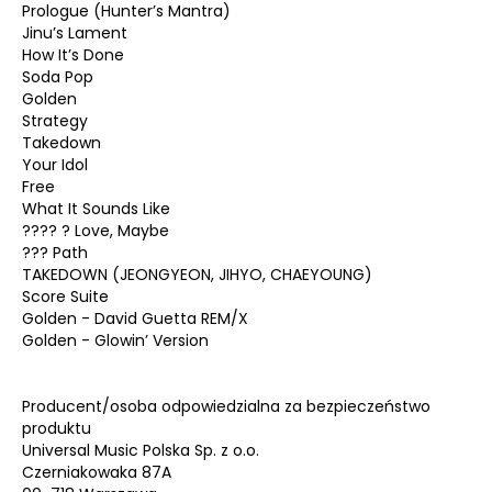
Prologue (Hunter’s Mantra)
Jinu’s Lament
How It’s Done
Soda Pop
Golden
Strategy
Takedown
Your Idol
Free
What It Sounds Like
???? ? Love, Maybe
??? Path
TAKEDOWN (JEONGYEON, JIHYO, CHAEYOUNG)
Score Suite
Golden - David Guetta REM/X
Golden - Glowin’ Version
Producent/osoba odpowiedzialna za bezpieczeństwo
produktu
Universal Music Polska Sp. z o.o.
Czerniakowaka 87A