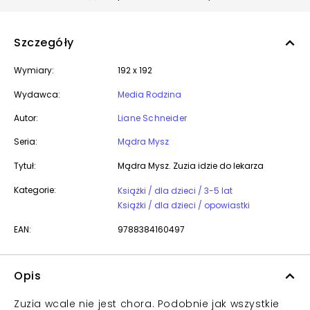
Szczegóły
Wymiary:
192 x 192
Wydawca:
Media Rodzina
Autor:
Liane Schneider
Seria:
Mądra Mysz
Tytuł:
Mądra Mysz. Zuzia idzie do lekarza
Kategorie:
Książki / dla dzieci / 3-5 lat
Książki / dla dzieci / opowiastki
EAN:
9788384160497
Opis
Zuzia wcale nie jest chora. Podobnie jak wszystkie