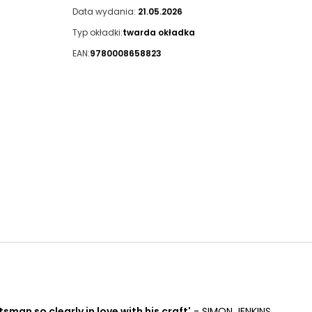
Data wydania:
21.05.2026
Typ okładki:
twarda okładka
EAN:
9780008658823
tsman so clearly in love with his craft'
- SIMON JENKINS