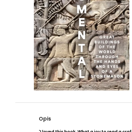
Powiększony kursor
Pomoc w czytaniu
Podkreślenie linków
Opis
'I loved this book. What a joy to read a craf