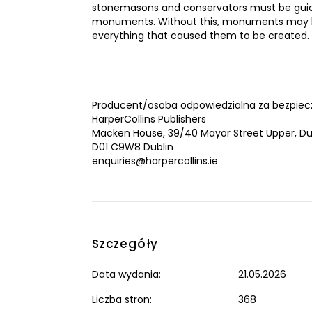
stonemasons and conservators must be guided 
monuments. Without this, monuments may hav
everything that caused them to be created.
Producent/osoba odpowiedzialna za bezpiec
HarperCollins Publishers
Macken House, 39/40 Mayor Street Upper, Dub
D01 C9W8 Dublin
enquiries@harpercollins.ie
Szczegóły
Data wydania:
21.05.2026
Liczba stron:
368