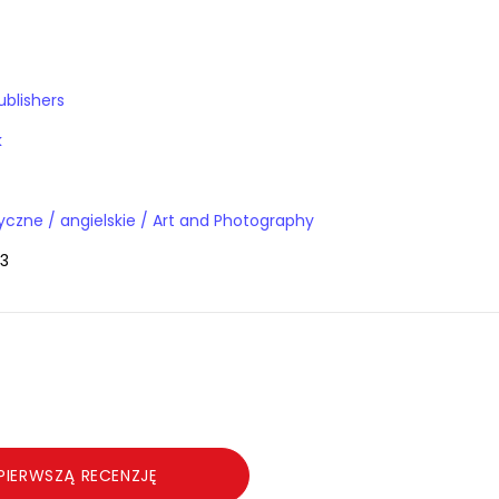
ublishers
k
Książki obcojęzyczne / angielskie / Art and Photography
3
PIERWSZĄ RECENZJĘ