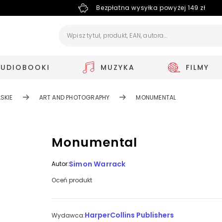
Bezpłatna wysyłka powyżej 149 zł
AUDIOBOOKI
MUZYKA
FILMY
SKIE
ART AND PHOTOGRAPHY
MONUMENTAL
Monumental
Simon Warrack
Autor:
Oceń produkt
HarperCollins Publishers
Wydawca: