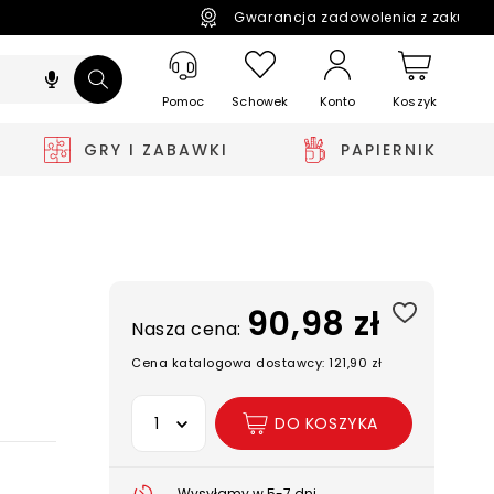
Gwarancja zadowolenia z zakupó
Pomoc
Schowek
Koszyk
Konto
GRY I ZABAWKI
PAPIERNIK
90,98 zł
Nasza cena:
Cena katalogowa dostawcy: 121,90 zł
Wybierz opcję
DO KOSZYKA
Wysyłamy w 5-7 dni