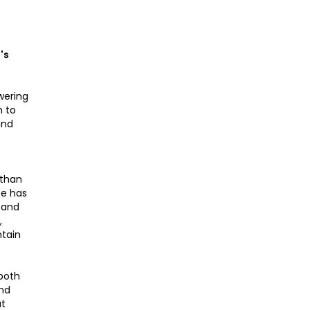
's
wering
h to
and
 than
he has
 and
,
ntain
 both
and
at