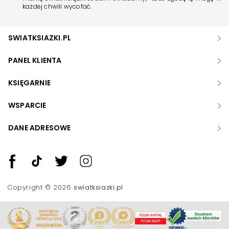
każdej chwili wycofać.
SWIATKSIAZKI.PL
PANEL KLIENTA
KSIĘGARNIE
WSPARCIE
DANE ADRESOWE
Zwiększ rozmiar czcionki
Zmniejsz rozmiar czcionki
Copyright © 2026
swiatksiazki.pl
Odwróć kolory
Skala szarości