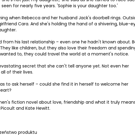
en for nearly five years. 'Sophie is your daughter too.'
evening when Rebecca and her husband Jack's doorbell rings. Outsid
rlfriend Cara. And she's holding the hand of a shivering, blue-e
daughter.
d from his last relationship – even one he hadn't known about.
. They like children, but they also love their freedom and spendi
 wanted to, they could travel the world at a moment's notice.
astating secret that she can't tell anyone yet. Not even her
l of their lives.
s to ask herself – could she find it in herself to welcome her
heart?
's fiction novel about love, friendship and what it truly mean
 Picoult and Kate Hewitt.
zeństwo produktu