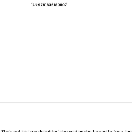
EAN:
9781836180807
 'She's not just my daughter,' she said as she turned to face Jac