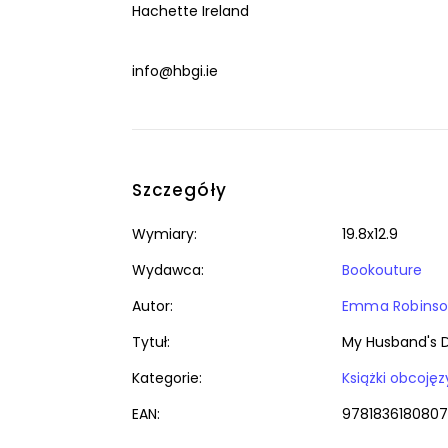
Hachette Ireland
info@hbgi.ie
Szczegóły
Wymiary:
19.8x12.9
Wydawca:
Bookouture
Autor:
Emma Robins
Tytuł:
My Husband's 
Kategorie:
EAN:
9781836180807