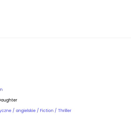
on
Daughter
Książki obcojęzyczne / angielskie / Fiction / Thriller