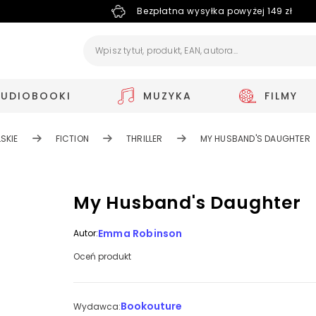
Bezpłatna wysyłka powyżej 149 zł
AUDIOBOOKI
MUZYKA
FILMY
SKIE
FICTION
THRILLER
MY HUSBAND'S DAUGHTER
My Husband's Daughter
Emma Robinson
Autor:
Oceń produkt
Bookouture
Wydawca: