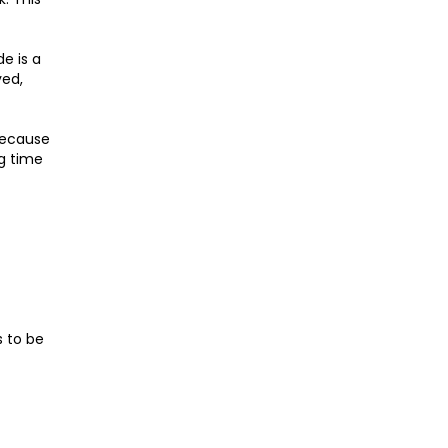
e is a
yed,
 Because
ng time
s to be