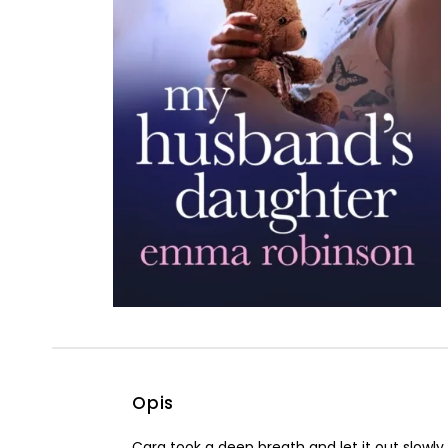
Powiększony kursor
Pomoc w czytaniu
Podkreślenie linków
Opis
Cara took a deep breath and let it out slowly.