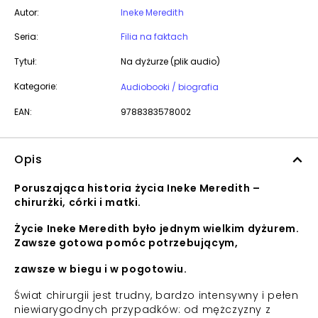
Autor:
Ineke Meredith
Seria:
Filia na faktach
Tytuł:
Na dyżurze (plik audio)
Kategorie:
Audiobooki / biografia
EAN:
9788383578002
Opis
Poruszająca historia życia Ineke Meredith –
chirurżki, córki i matki.
Życie Ineke Meredith było jednym wielkim dyżurem.
Zawsze gotowa pomóc potrzebującym,
zawsze w biegu i w pogotowiu.
Świat chirurgii jest trudny, bardzo intensywny i pełen
niewiarygodnych przypadków: od mężczyzny z