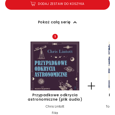
DODAJ ZESTAW DO KOSZYKA
Pokaż całą serię
1
Przypadkowe odkrycia
Res
astronomiczne (plik audio)
Chris Lintott
Tom H
Filia