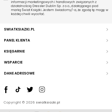
informacji marketingowych i handlowych związanych z
działalnością Dressler Dublin Sp. z o.o., działającego pod
marką Świat Książki. Jestem świadomy/-a, że zgodę tę mogę w
każdej chwili wycofać.
SWIATKSIAZKI.PL
PANEL KLIENTA
KSIĘGARNIE
WSPARCIE
DANE ADRESOWE
Zwiększ rozmiar czcionki
Zmniejsz rozmiar czcionki
Copyright © 2026
swiatksiazki.pl
Odwróć kolory