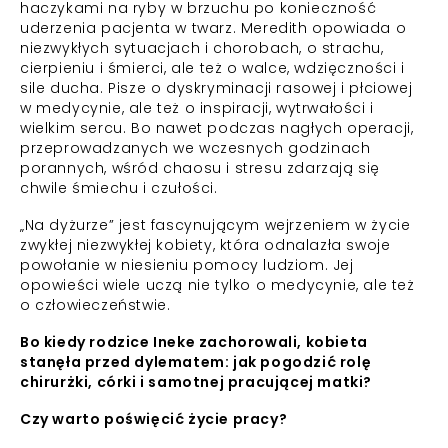
haczykami na ryby w brzuchu po konieczność
uderzenia pacjenta w twarz. Meredith opowiada o
niezwykłych sytuacjach i chorobach, o strachu,
cierpieniu i śmierci, ale też o walce, wdzięczności i
sile ducha. Pisze o dyskryminacji rasowej i płciowej
w medycynie, ale też o inspiracji, wytrwałości i
wielkim sercu. Bo nawet podczas nagłych operacji,
przeprowadzanych we wczesnych godzinach
porannych, wśród chaosu i stresu zdarzają się
chwile śmiechu i czułości.
„Na dyżurze” jest fascynującym wejrzeniem w życie
zwykłej niezwykłej kobiety, która odnalazła swoje
powołanie w niesieniu pomocy ludziom. Jej
opowieści wiele uczą nie tylko o medycynie, ale też
o człowieczeństwie.
Bo kiedy rodzice Ineke zachorowali, kobieta
stanęła przed dylematem: jak pogodzić rolę
chirurżki, córki i samotnej pracującej matki?
Czy warto poświęcić życie pracy?