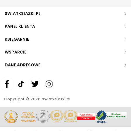
SWIATKSIAZKI.PL
PANEL KLIENTA
KSIĘGARNIE
WSPARCIE
DANE ADRESOWE
Zwiększ rozmiar czcionki
Zmniejsz rozmiar czcionki
Copyright © 2026
swiatksiazki.pl
Odwróć kolory
Skala szarości
Pomoc w czytaniu