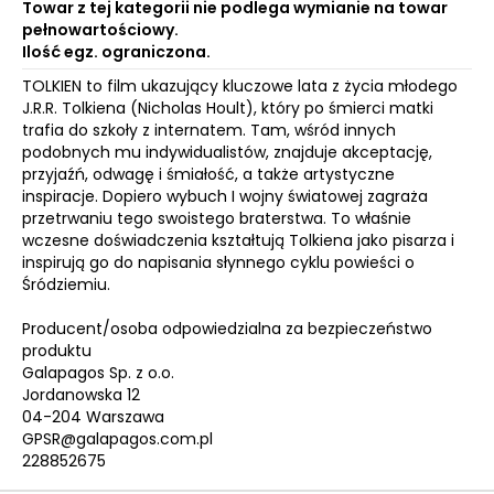
Towar z tej kategorii nie podlega wymianie na towar
pełnowartościowy.
Ilość egz. ograniczona.
TOLKIEN to film ukazujący kluczowe lata z życia młodego
J.R.R. Tolkiena (Nicholas Hoult), który po śmierci matki
trafia do szkoły z internatem. Tam, wśród innych
podobnych mu indywidualistów, znajduje akceptację,
przyjaźń, odwagę i śmiałość, a także artystyczne
inspiracje. Dopiero wybuch I wojny światowej zagraża
przetrwaniu tego swoistego braterstwa. To właśnie
wczesne doświadczenia kształtują Tolkiena jako pisarza i
inspirują go do napisania słynnego cyklu powieści o
Śródziemiu.
Producent/osoba odpowiedzialna za bezpieczeństwo
produktu
Galapagos Sp. z o.o.
Jordanowska 12
04-204 Warszawa
GPSR@galapagos.com.pl
228852675