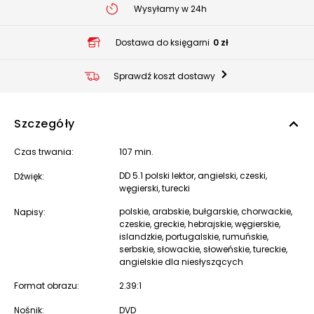
Wysyłamy w 24h
Dostawa do księgarni
0 zł
Sprawdź koszt dostawy
Szczegóły
Czas trwania:
107 min.
DD 5.1 polski lektor, angielski, czeski,
Dźwięk:
węgierski, turecki
polskie, arabskie, bułgarskie, chorwackie,
Napisy:
czeskie, greckie, hebrajskie, węgierskie,
islandzkie, portugalskie, rumuńskie,
serbskie, słowackie, słoweńskie, tureckie,
angielskie dla niesłyszących
Format obrazu:
2.39:1
Nośnik:
DVD