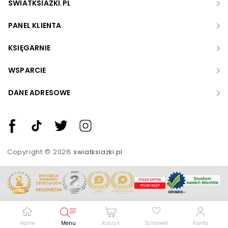
SWIATKSIAZKI.PL
PANEL KLIENTA
KSIĘGARNIE
WSPARCIE
DANE ADRESOWE
Zwiększ rozmiar czcionki
Zmniejsz rozmiar czcionki
Copyright © 2026
swiatksiazki.pl
Odwróć kolory
Skala szarości
Pomoc w czytaniu
Podkreślenie linków
Home
Menu
Koszyk
Schowek
Konto