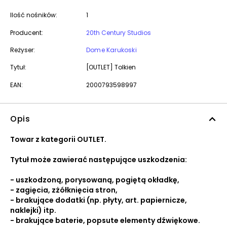
Ilość nośników:
1
Producent:
20th Century Studios
Reżyser:
Dome Karukoski
Tytuł:
[OUTLET] Tolkien
EAN:
2000793598997
Opis
Towar z kategorii OUTLET.
Tytuł może zawierać następujące uszkodzenia:
- uszkodzoną, porysowaną, pogiętą okładkę,
- zagięcia, zżółknięcia stron,
- brakujące dodatki (np. płyty, art. papiernicze,
naklejki) itp.
- brakujące baterie, popsute elementy dźwiękowe.