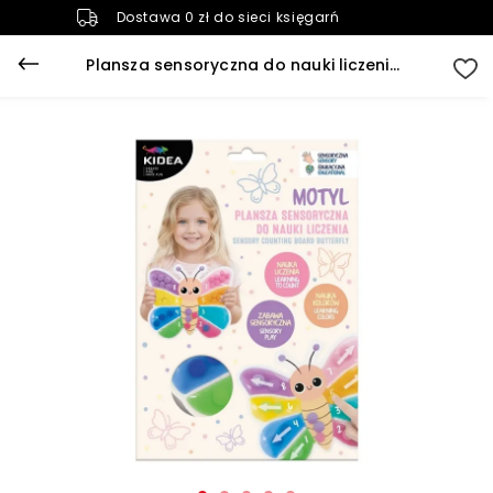
Dostawa 0 zł do sieci księgarń
Plansza sensoryczna do nauki liczenia Motyl Kidea