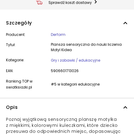
Sprawdź koszt dostawy
Szczegóły
Producent:
Derform
Plansza sensoryczna do nauki liczenia
Tytuł:
Motyl Kidea
Kategorie:
Gry i zabawki / edukacyjne
EAN:
5906601713026
Ranking TOP w
#5 w kategorii edukacyjne
swiatksiazki.pl
Opis
Poznaj wyjątkową sensoryczną planszę motylka
z miękkimi, kolorowymi kuleczkami, które dziecko
przesuwa do odpowiednich miejsc, dopasowując