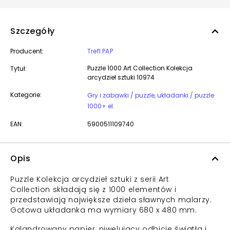
Szczegóły
Producent:
Trefl PAP
Puzzle 1000 Art Collection Kolekcja
Tytuł:
arcydzieł sztuki 10974
Kategorie:
Gry i zabawki / puzzle, układanki / puzzle
1000+ el.
EAN:
5900511109740
Opis
Puzzle Kolekcja arcydzieł sztuki z serii Art
Collection składają się z 1000 elementów i
przedstawiają największe dzieła sławnych malarzy.
Gotowa układanka ma wymiary 680 x 480 mm.
Kalandrowany papier, niwelujący odbicie światła i