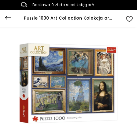
Dostawa 0 zł do sieci księgarń
Puzzle 1000 Art Collection Kolekcja arcydzieł sztuki 10974