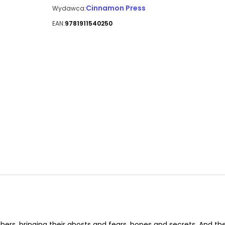
Cinnamon Press
Wydawca:
EAN:
9781911540250
rs, bringing their ghosts and fears, hopes and secrets. And the