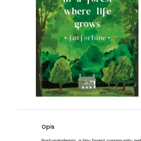
Powiększony kursor
Pomoc w czytaniu
Podkreślenie linków
Opis
Post-pandemic, a tiny forest community gathe