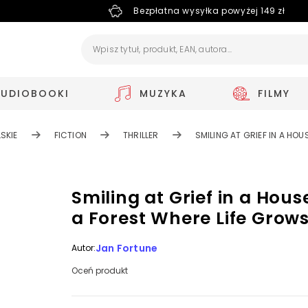
Bezpłatna wysyłka powyżej 149 zł
AUDIOBOOKI
MUZYKA
FILMY
SKIE
FICTION
THRILLER
SMILING AT GRIEF IN A HOU
Smiling at Grief in a Hous
a Forest Where Life Grow
Jan Fortune
Autor:
Oceń produkt