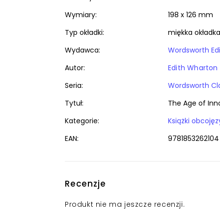
Wymiary:
198 x 126 mm
Typ okładki:
miękka okładk
Wydawca:
Wordsworth Edi
Autor:
Edith Wharton
Seria:
Wordsworth Cl
Tytuł:
The Age of In
Kategorie:
EAN:
9781853262104
Recenzje
Produkt nie ma jeszcze recenzji.