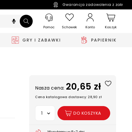
Gwarancja zadowolenia z zakupó
Pomoc
Schowek
Koszyk
Konto
GRY I ZABAWKI
PAPIERNIK
20,65 zł
Nasza cena:
Cena katalogowa dostawcy: 28,90 zł
Wybierz opcję
DO KOSZYKA
Wysyłamy w 5-7 dni