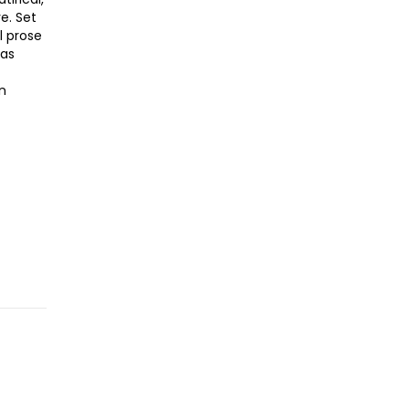
e. Set
l prose
has
an