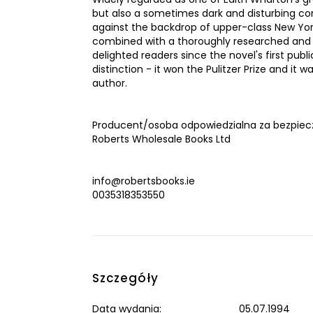
but also a sometimes dark and disturbing come
against the backdrop of upper-class New York
combined with a thoroughly researched and 
delighted readers since the novel's first pub
distinction - it won the Pulitzer Prize and i
author.
Producent/osoba odpowiedzialna za bezpiec
Roberts Wholesale Books Ltd
info@robertsbooks.ie
0035318353550
Szczegóły
Data wydania:
05.07.1994