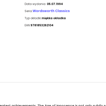
Data wydania:
05.07.1994
Wordsworth Classics
Seria:
Typ okładki:
miękka okładka
EAN:
9781853262104
eatest achievements, The Age of Innocence is not only subtly sat