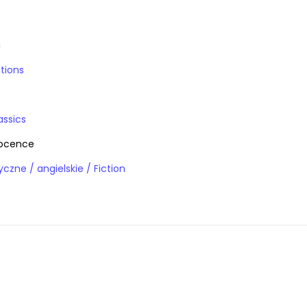
a
tions
assics
nocence
Książki obcojęzyczne / angielskie / Fiction