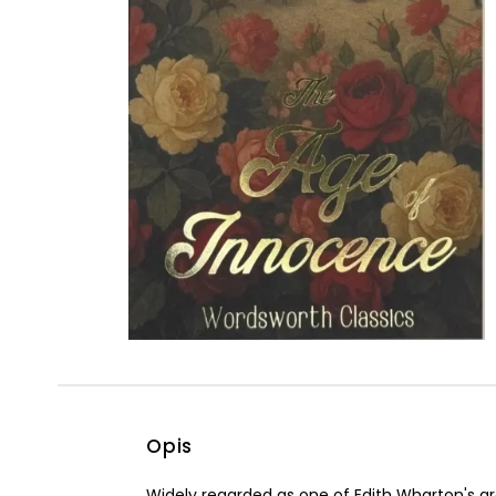
Powiększony kursor
Pomoc w czytaniu
Podkreślenie linków
Opis
Widely regarded as one of Edith Wharton's gr