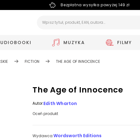
Bezpłatna wysyłka powyżej 149 zł
AUDIOBOOKI
MUZYKA
FILMY
SKIE
FICTION
THE AGE OF INNOCENCE
The Age of Innocence
Edith Wharton
Autor:
Oceń produkt
Wordsworth Editions
Wydawca: