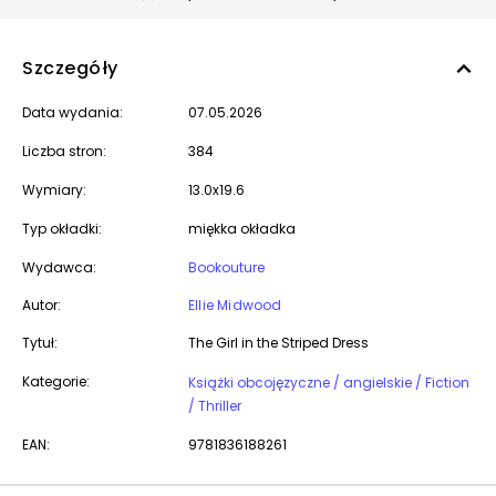
Szczegóły
Data wydania:
07.05.2026
Liczba stron:
384
Wymiary:
13.0x19.6
Typ okładki:
miękka okładka
Wydawca:
Bookouture
Autor:
Ellie Midwood
Tytuł:
The Girl in the Striped Dress
Kategorie:
Książki obcojęzyczne / angielskie / Fiction
/ Thriller
EAN:
9781836188261