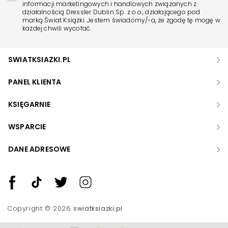
informacji marketingowych i handlowych związanych z
działalnością Dressler Dublin Sp. z o.o., działającego pod
marką Świat Książki. Jestem świadomy/-a, że zgodę tę mogę w
każdej chwili wycofać.
SWIATKSIAZKI.PL
PANEL KLIENTA
KSIĘGARNIE
WSPARCIE
DANE ADRESOWE
Zwiększ rozmiar czcionki
Zmniejsz rozmiar czcionki
Copyright © 2026
swiatksiazki.pl
Odwróć kolory