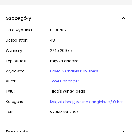
Szczegóły
Data wydania:
01.01.2012
Liczba stron:
48
Wymiary:
274 x 209 x 7
Typ okładki:
miękka okładka
Wydawca:
David & Charles Publishers
Autor:
Tone Finnanger
Tytuł:
Tilda's Winter Ideas
Kategorie:
Książki obcojęzyczne / angielskie / Other
EAN:
9781446302057
Recenzje