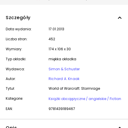
Szczegóły
Data wydania:
17.01.2013
Liczba stron:
452
Wymiary:
174 x 106 x 30
Typ okładki:
miękka okładka
Wydawca:
Simon & Schuster
Autor:
Richard A. Knaak
Tytuł:
World of Warcraft: Stormrage
Kategorie:
Książki obcojęzyczne / angielskie / Fiction
EAN:
9781439189467
Opis