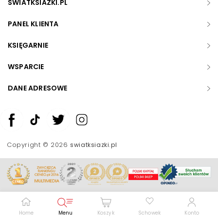
SWIATKSIAZKI.PL
PANEL KLIENTA
KSIĘGARNIE
WSPARCIE
DANE ADRESOWE
Zwiększ rozmiar czcionki
Zmniejsz rozmiar czcionki
Copyright © 2026
swiatksiazki.pl
Odwróć kolory
Skala szarości
Pomoc w czytaniu
Podkreślenie linków
Home
Menu
Koszyk
Schowek
Konto