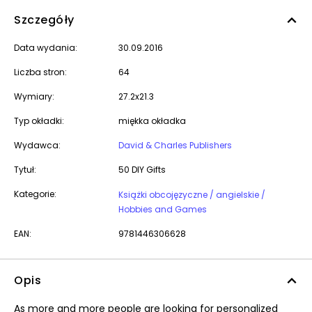
Szczegóły
Data wydania:
30.09.2016
Liczba stron:
64
Wymiary:
27.2x21.3
Typ okładki:
miękka okładka
Wydawca:
David & Charles Publishers
Tytuł:
50 DIY Gifts
Kategorie:
Książki obcojęzyczne / angielskie /
Hobbies and Games
EAN:
9781446306628
Opis
As more and more people are looking for personalized