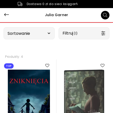
Dostawa 0 zł do sieci księgarń
Julia Garner
Wybierz opcję
Filtruj
Sortowanie
 (1)
Produkty: 4
1.00
TOP