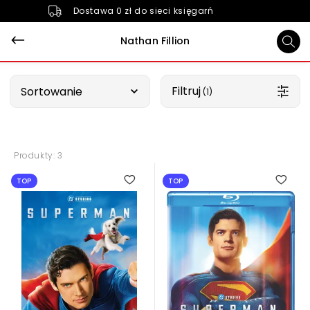
Dostawa 0 zł do sieci księgarń
Nathan Fillion
Wybierz opcję
Filtruj
Sortowanie
 (1)
Produkty: 3
1.00
1.00
TOP
TOP