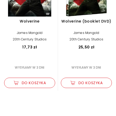
Wolverine
Wolverine (booklet DVD)
James Mangold
James Mangold
20th Century Studios
20th Century Studios
17,73 zł
25,50 zł
WYSYŁAMY W 3 DNI
WYSYŁAMY W 3 DNI
DO KOSZYKA
DO KOSZYKA
Zwiększ rozmiar czcionki
Zmniejsz rozmiar czcionki
Odwróć kolory