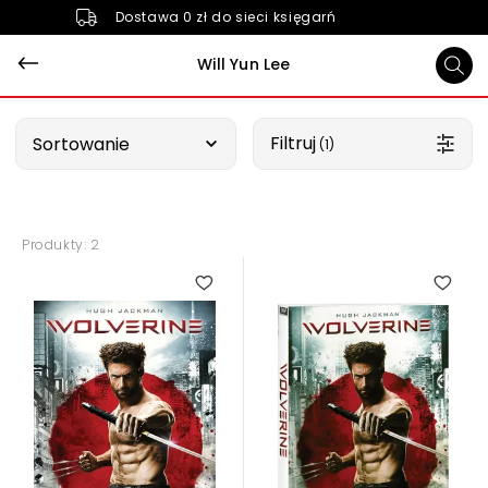
Dostawa 0 zł do sieci księgarń
Will Yun Lee
Wybierz opcję
Filtruj
Sortowanie
 (1)
Produkty: 2