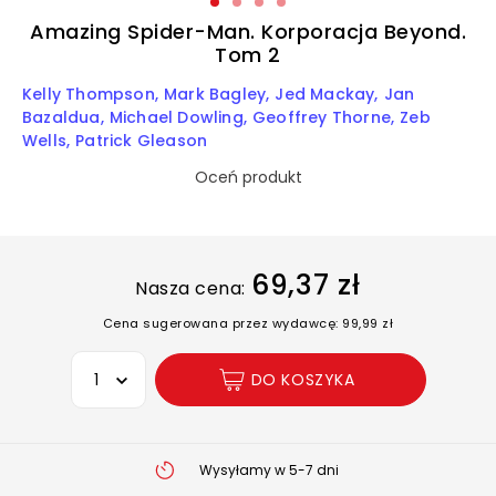
Amazing Spider-Man. Korporacja Beyond.
Tom 2
Kelly Thompson
Mark Bagley
Jed Mackay
Jan
Bazaldua
Michael Dowling
Geoffrey Thorne
Zeb
Wells
Patrick Gleason
Oceń produkt
69,37 zł
Nasza cena:
Cena sugerowana przez wydawcę: 99,99 zł
Wybierz opcję
DO KOSZYKA
Wysyłamy w 5-7 dni