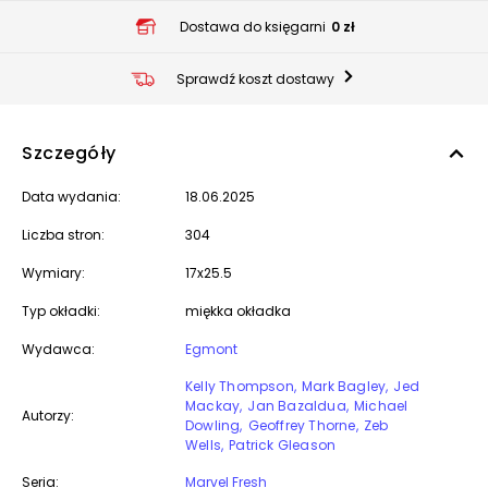
Dostawa do księgarni
0 zł
Sprawdź koszt dostawy
Szczegóły
Data wydania:
18.06.2025
Liczba stron:
304
Wymiary:
17x25.5
Typ okładki:
miękka okładka
Wydawca:
Egmont
Kelly Thompson
Mark Bagley
Jed
Mackay
Jan Bazaldua
Michael
Autorzy:
Dowling
Geoffrey Thorne
Zeb
Wells
Patrick Gleason
Seria:
Marvel Fresh