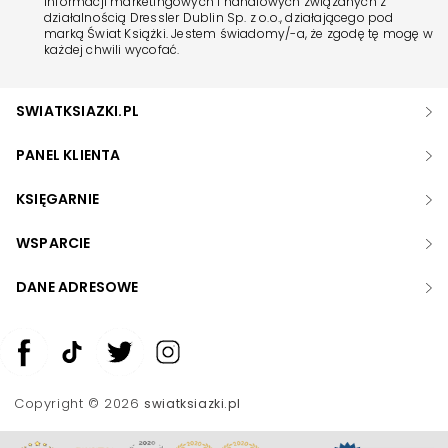
informacji marketingowych i handlowych związanych z
działalnością Dressler Dublin Sp. z o.o., działającego pod
marką Świat Książki. Jestem świadomy/-a, że zgodę tę mogę w
każdej chwili wycofać.
SWIATKSIAZKI.PL
PANEL KLIENTA
KSIĘGARNIE
WSPARCIE
DANE ADRESOWE
Zwiększ rozmiar czcionki
Zmniejsz rozmiar czcionki
Copyright © 2026
swiatksiazki.pl
Odwróć kolory