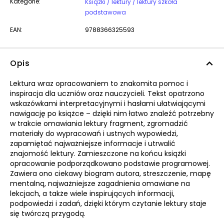
Kategorie:
Książki / lektury / lektury szkoła
podstawowa
EAN:
9788366325593
Opis
Lektura wraz opracowaniem to znakomita pomoc i
inspiracja dla uczniów oraz nauczycieli. Tekst opatrzono
wskazówkami interpretacyjnymi i hasłami ułatwiającymi
nawigację po książce – dzięki nim łatwo znaleźć potrzebny
w trakcie omawiania lektury fragment, zgromadzić
materiały do wypracowań i ustnych wypowiedzi,
zapamiętać najważniejsze informacje i utrwalić
znajomość lektury. Zamieszczone na końcu książki
opracowanie podporządkowano podstawie programowej.
Zawiera ono ciekawy biogram autora, streszczenie, mapę
mentalną, najważniejsze zagadnienia omawiane na
lekcjach, a także wiele inspirujących informacji,
podpowiedzi i zadań, dzięki którym czytanie lektury staje
się twórczą przygodą.