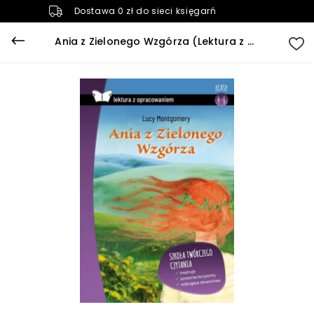
Dostawa 0 zł do sieci księgarń
Ania z Zielonego Wzgórza (Lektura z opracowaniem)