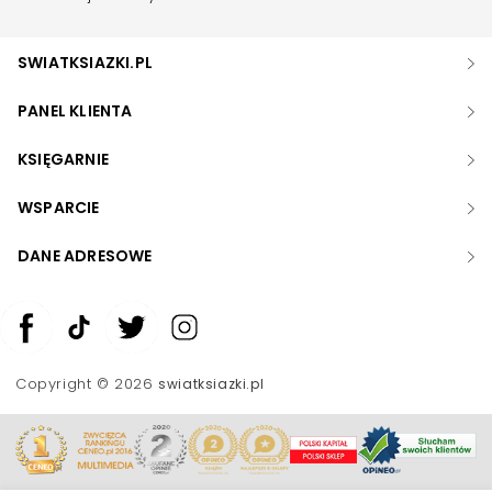
SWIATKSIAZKI.PL
PANEL KLIENTA
KSIĘGARNIE
WSPARCIE
DANE ADRESOWE
Zwiększ rozmiar czcionki
Zmniejsz rozmiar czcionki
Copyright © 2026
swiatksiazki.pl
Odwróć kolory
Skala szarości
Pomoc w czytaniu