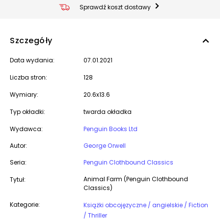
Sprawdź koszt dostawy
Szczegóły
Data wydania:
07.01.2021
Liczba stron:
128
Wymiary:
20.6x13.6
Typ okładki:
twarda okładka
Wydawca:
Penguin Books Ltd
Autor:
George Orwell
Seria:
Penguin Clothbound Classics
Animal Farm (Penguin Clothbound
Tytuł:
Classics)
Kategorie:
Książki obcojęzyczne / angielskie / Fiction
/ Thriller