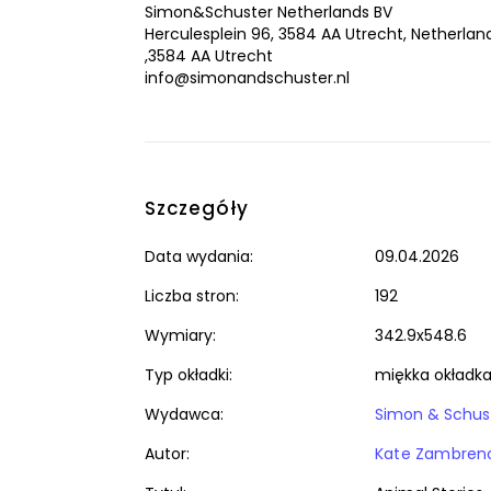
Simon&Schuster Netherlands BV
Herculesplein 96, 3584 AA Utrecht, Netherlan
,3584 AA Utrecht
info@simonandschuster.nl
Szczegóły
Data wydania:
09.04.2026
Liczba stron:
192
Wymiary:
342.9x548.6
Typ okładki:
miękka okładk
Wydawca:
Simon & Schus
Autor:
Kate Zambren