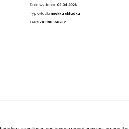
Data wydania:
09.04.2026
Typ okładki:
miękka okładka
EAN:
9781398556232
on, boredom, surveillance and how we regard ourselves among the