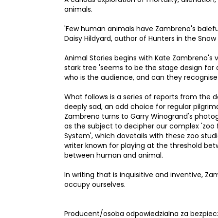
animals.
'Few human animals have Zambreno's baleful 
Daisy Hildyard, author of Hunters in the Sn
Animal Stories begins with Kate Zambreno's v
stark tree 'seems to be the stage design for 
who is the audience, and can they recognis
What follows is a series of reports from the 
deeply sad, an odd choice for regular pilgrim
Zambreno turns to Garry Winogrand's photogr
as the subject to decipher our complex 'zoo f
System', which dovetails with these zoo stud
writer known for playing at the threshold betw
between human and animal.
In writing that is inquisitive and inventive,
occupy ourselves.
Producent/osoba odpowiedzialna za bezpiec