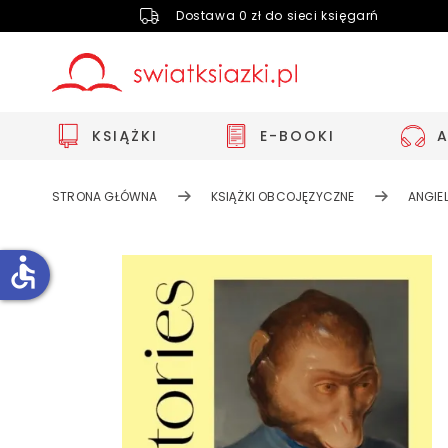
Dostawa 0 zł do sieci księgarń
KSIĄŻKI
E-BOOKI
STRONA GŁÓWNA
KSIĄŻKI OBCOJĘZYCZNE
ANGIEL
accessible
Zwiększ rozmiar czcionki
Zmniejsz rozmiar czcionki
Odwróć kolory
Skala szarości