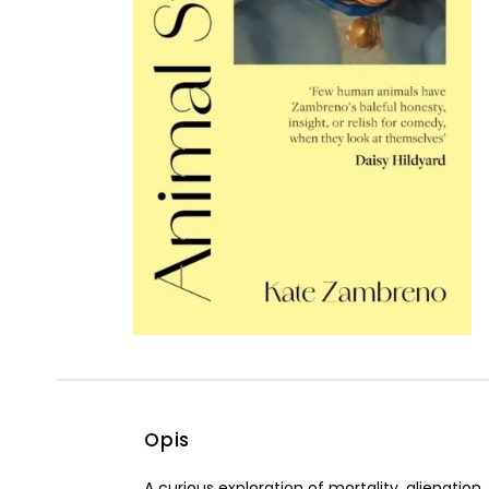
Powiększony kursor
Pomoc w czytaniu
Podkreślenie linków
Opis
A curious exploration of mortality, alienati