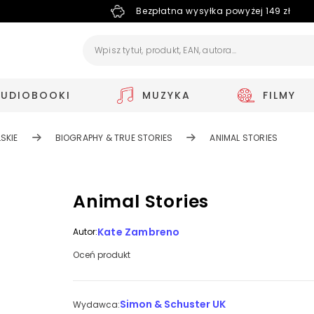
Bezpłatna wysyłka powyżej 149 zł
AUDIOBOOKI
MUZYKA
FILMY
SKIE
BIOGRAPHY & TRUE STORIES
ANIMAL STORIES
Animal Stories
Kate Zambreno
Autor:
Oceń produkt
Simon & Schuster UK
Wydawca: