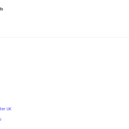
ds
a
ter UK
o