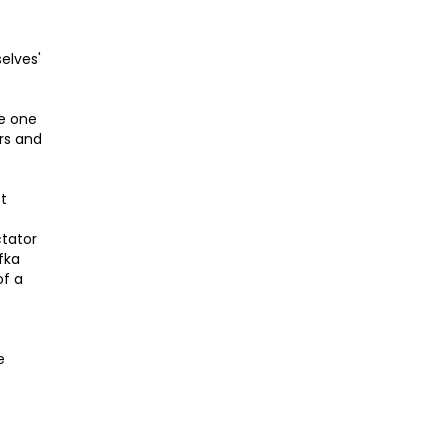
elves'
re one
rs and
t
ctator
fka
of a
e