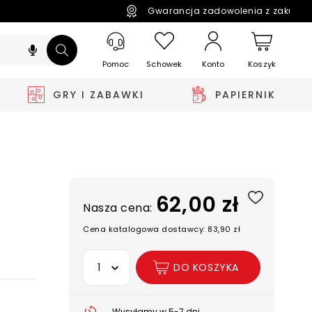
Gwarancja zadowolenia z zakupó
Pomoc
Schowek
Koszyk
Konto
GRY I ZABAWKI
PAPIERNIK
62,00 zł
Nasza cena:
Cena katalogowa dostawcy: 83,90 zł
Wybierz opcję
DO KOSZYKA
Wysyłamy w 5-7 dni